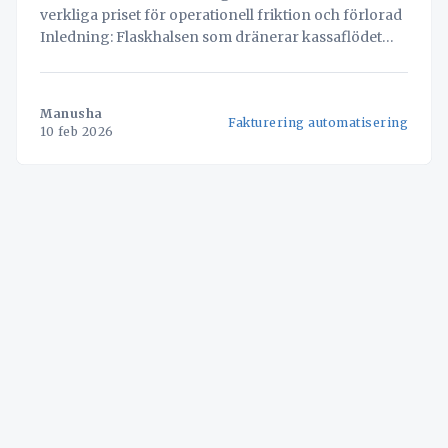
verkliga priset för operationell friktion och förlorad
Inledning: Flaskhalsen som dränerar kassaflödet
För de flesta små och medelstora (SME)
logistikföretag i Skandinavien är kundfakturering
en källa till konstant administrativ huvudvärk. Det är
Manusha
Fakturering automatisering
en tidskrävande process, fylld av manuella
10 feb 2026
kontroller, avstämningar mot fraktsedlar