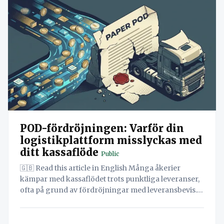
POD-fördröjningen: Varför din
logistikplattform misslyckas med
ditt kassaflöde
Public
🇬🇧 Read this article in English Många åkerier
kämpar med kassaflödet trots punktliga leveranser,
ofta på grund av fördröjningar med leveransbevis.
Denna rapport avslöjar hur fragmenterad data i
Order-to-Cash-cykeln förlänger betalningstider
och pressar rörelsekapitalet, och presenterar ett