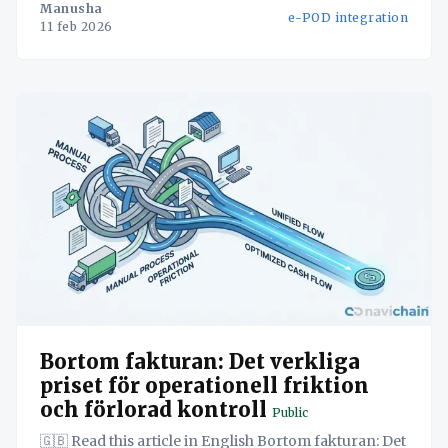
Manusha
e-POD integration
ramverk för att öka din finansiella hastighet. POD-
11 feb 2026
fördröjningen: Varför din logistikplattform
misslyckas med ditt
Bortom fakturan: Det verkliga
priset för operationell friktion
och förlorad kontroll
Public
🇬🇧 Read this article in English Bortom fakturan: Det