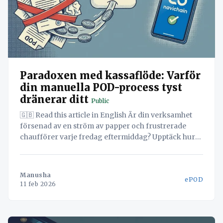
Paradoxen med kassaflöde: Varför
din manuella POD-process tyst
dränerar ditt
Public
🇬🇧 Read this article in English Är din verksamhet
försenad av en ström av papper och frustrerade
chaufförer varje fredag eftermiddag? Upptäck hur
den dolda flaskhalsen i pappershantering inte bara
är en administrativ uppgift, utan en strategisk kris
som kostar tid och pengar. Paradoxen med
Manusha
ePOD
kassaflöde: Varför din manuella POD-process tyst
11 feb 2026