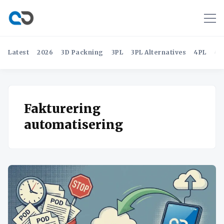
Latest
2026
3D Packning
3PL
3PL Alternatives
4PL
4P
Fakturering
automatisering