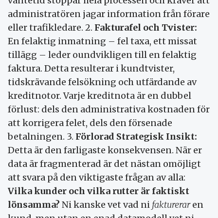
väntetid stoppar hela processen och kräver att
administratören jagar information från förare
eller trafikledare. 2.
Fakturafel och Tvister:
En felaktig inmatning – fel taxa, ett missat
tillägg – leder oundvikligen till en felaktig
faktura. Detta resulterar i kundtvister,
tidskrävande felsökning och utfärdande av
kreditnotor. Varje kreditnota är en dubbel
förlust: dels den administrativa kostnaden för
att korrigera felet, dels den försenade
betalningen. 3.
Förlorad Strategisk Insikt:
Detta är den farligaste konsekvensen. När er
data är fragmenterad är det nästan omöjligt
att svara på den viktigaste frågan av alla:
Vilka kunder och vilka rutter är faktiskt
lönsamma?
Ni kanske vet vad ni
fakturerar
en