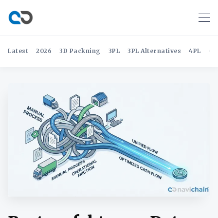
Latest
2026
3D Packning
3PL
3PL Alternatives
4PL
4P