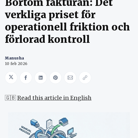
Bortom fakturan: Det
verkliga priset för
operationell friktion och
förlorad kontroll
Manusha
10 feb 2026
Share on Twitter
Share on Facebook
Share on LinkedIn
Share on Pinterest
Share via Email
Copy link
🇬🇧
Read this article in English