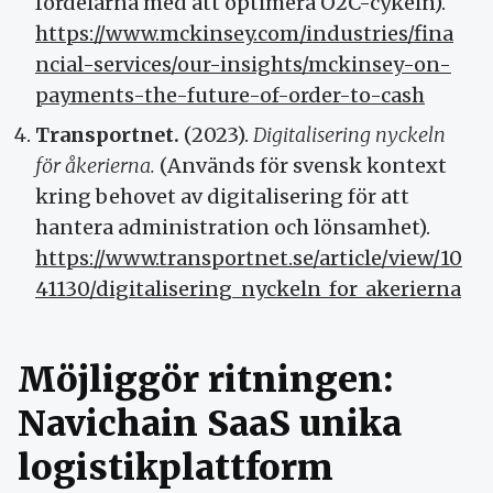
fördelarna med att optimera O2C-cykeln).
https://www.mckinsey.com/industries/fina
ncial-services/our-insights/mckinsey-on-
payments-the-future-of-order-to-cash
Transportnet.
(2023).
Digitalisering nyckeln
för åkerierna.
(Används för svensk kontext
kring behovet av digitalisering för att
hantera administration och lönsamhet).
https://www.transportnet.se/article/view/10
41130/digitalisering_nyckeln_for_akerierna
Möjliggör ritningen:
Navichain SaaS unika
logistikplattform