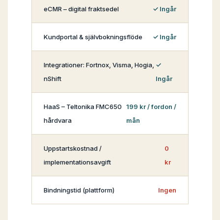
eCMR – digital fraktsedel
Ingår
Kundportal & självbokningsflöde
Ingår
Integrationer: Fortnox, Visma, Hogia,
nShift
Ingår
HaaS – Teltonika FMC650
199 kr / fordon /
hårdvara
mån
Uppstartskostnad /
0
implementationsavgift
kr
Bindningstid (plattform)
Ingen