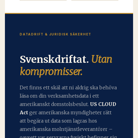
DATADRIFT & JURIDISK SÄKERHET
Svenskdriftat.
Utan
kompromisser.
Det finns ett skäl att ni aldrig ska behöva
läsa om din verksamhetsdata i ett
amerikanskt domstolsbeslut.
US CLOUD
Act
ger amerikanska myndigheter rätt
att begära ut data som lagras hos
amerikanska molntjänstleverantörer –
oavsett var servrarna fysiskt befinner sig.