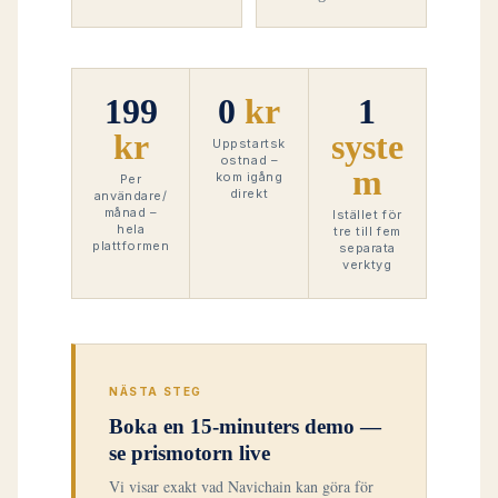
199
0
kr
1
kr
syste
Uppstartsk
ostnad –
m
kom igång
Per
direkt
användare/
månad –
Istället för
hela
tre till fem
plattformen
separata
verktyg
NÄSTA STEG
Boka en 15-minuters demo —
se prismotorn live
Vi visar exakt vad Navichain kan göra för