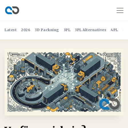
Latest
2026
3D Packning
3PL
3PL Alternatives
4PL
4P