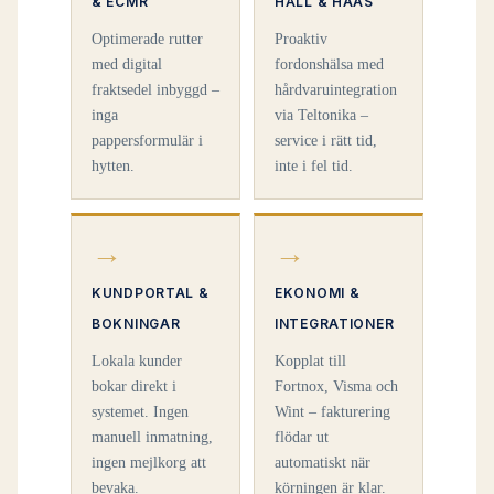
& ECMR
HÅLL & HAAS
Optimerade rutter
Proaktiv
med digital
fordonshälsa med
fraktsedel inbyggd –
hårdvaruintegration
inga
via Teltonika –
pappersformulär i
service i rätt tid,
hytten.
inte i fel tid.
→
→
KUNDPORTAL &
EKONOMI &
BOKNINGAR
INTEGRATIONER
Lokala kunder
Kopplat till
bokar direkt i
Fortnox, Visma och
systemet. Ingen
Wint – fakturering
manuell inmatning,
flödar ut
ingen mejlkorg att
automatiskt när
bevaka.
körningen är klar.