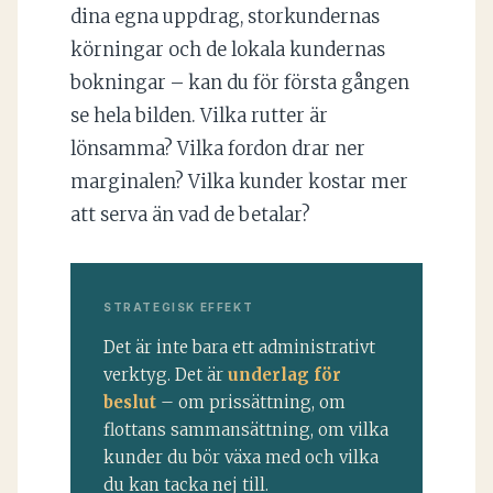
dina egna uppdrag, storkundernas
körningar och de lokala kundernas
bokningar – kan du för första gången
se hela bilden. Vilka rutter är
lönsamma? Vilka fordon drar ner
marginalen? Vilka kunder kostar mer
att serva än vad de betalar?
STRATEGISK EFFEKT
Det är inte bara ett administrativt
verktyg. Det är
underlag för
beslut
– om prissättning, om
flottans sammansättning, om vilka
kunder du bör växa med och vilka
du kan tacka nej till.