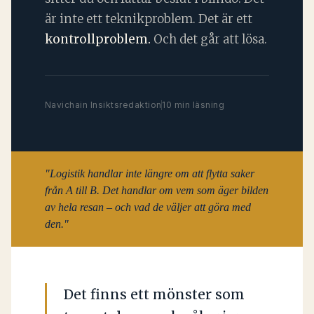
är inte ett teknikproblem. Det är ett
kontrollproblem.
Och det går att lösa.
Navichain Insiktsredaktion
10 min läsning
"Logistik handlar inte längre om att flytta saker
från A till B. Det handlar om vem som äger bilden
av hela resan – och vad de väljer att göra med
den."
Det finns ett mönster som