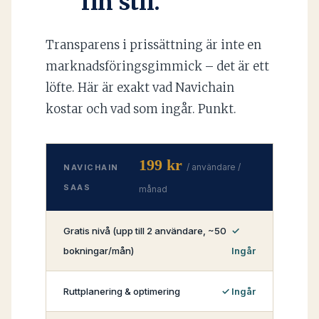
fin stil.
Transparens i prissättning är inte en
marknadsföringsgimmick – det är ett
löfte. Här är exakt vad Navichain
kostar och vad som ingår. Punkt.
199 kr
/ användare /
NAVICHAIN
SAAS
månad
Gratis nivå (upp till 2 användare, ~50
bokningar/mån)
Ingår
Ruttplanering & optimering
Ingår