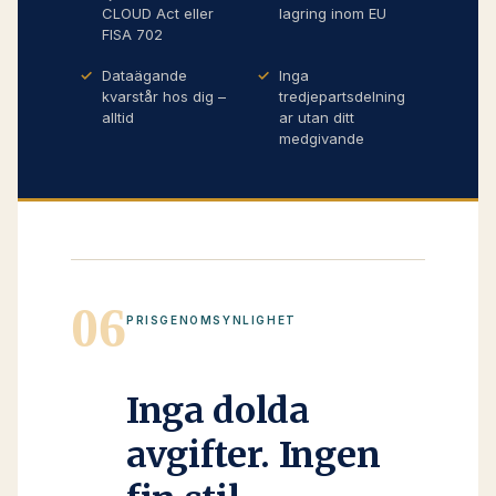
CLOUD Act eller
lagring inom EU
FISA 702
Dataägande
Inga
kvarstår hos dig –
tredjepartsdelning
alltid
ar utan ditt
medgivande
06
PRISGENOMSYNLIGHET
Inga dolda
avgifter. Ingen