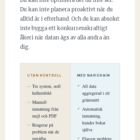
Du kan inte optimera det du inte ser.
Du kan inte planera proaktivt när du
alltid är i efterhand. Och du kan absolut
inte bygga ett konkurrenskraftigt
åkeri när datan ägs av alla andra än
dig.
UTAN KONTROLL
MED NAVICHAIN
Tre system, noll
All data
helhetsbild
aggregerad i ett
gränssnitt
Manuell
inmatning från
Automatisk
mejl och PDF
inmatning,
kunder bokar
Reagerar på
själva
problem när de
inträffar
Flaggar problem