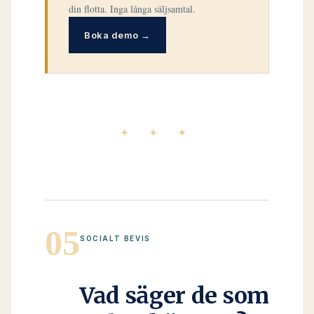
din flotta. Inga långa säljsamtal.
Boka demo →
✦ ✦ ✦
05
SOCIALT BEVIS
Vad säger de som