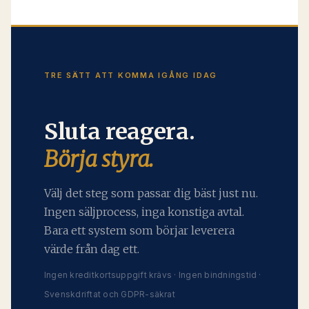
TRE SÄTT ATT KOMMA IGÅNG IDAG
Sluta reagera.
Börja styra.
Välj det steg som passar dig bäst just nu.
Ingen säljprocess, inga konstiga avtal.
Bara ett system som börjar leverera
värde från dag ett.
Ingen kreditkortsuppgift krävs · Ingen bindningstid ·
Svenskdriftat och GDPR-säkrat