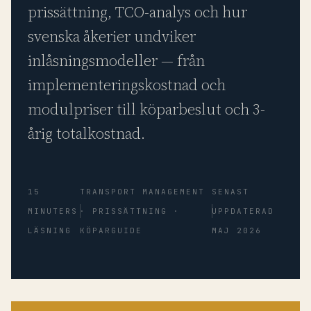
prissättning, TCO-analys och hur
svenska åkerier undviker
inlåsningsmodeller — från
implementeringskostnad och
modulpriser till köparbeslut och 3-
årig totalkostnad.
15
TRANSPORT MANAGEMENT
SENAST
MINUTERS
· PRISSÄTTNING ·
UPPDATERAD
LÄSNING
KÖPARGUIDE
MAJ 2026