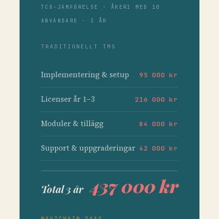
TCO-JÄMFÖRELSE · ÅKERI MED 10
ANVÄNDARE · 3 ÅR
TRADITIONELLT TMS
Implementering & setup
95 000 kr
Licenser år 1–3
216 000 kr
Moduler & tillägg
84 000 kr
Support & uppgraderingar
42 000 kr
437 000 kr
Total 3 år
NAVICHAIN SAAS