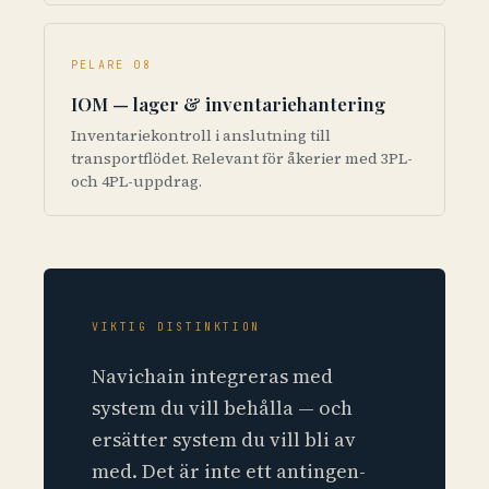
PELARE 08
IOM — lager & inventariehantering
Inventariekontroll i anslutning till
transportflödet. Relevant för åkerier med 3PL-
och 4PL-uppdrag.
VIKTIG DISTINKTION
Navichain integreras med
system du vill behålla — och
ersätter system du vill bli av
med. Det är inte ett antingen-