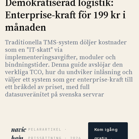
Demokratiserad logistik:
Enterprise-kraft för 199 kr i
månaden
Traditionella TMS-system döljer kostnader
som en "IT-skatt" via
implementeringsavgifter, moduler och
bindningstider. Denna guide avslöjar den
verkliga TCO, hur du undviker inlåsning och
väljer ett system som ger enterprise-kraft till
ett bråkdel av priset, med full
datasuveränitet på svenska servrar
navic
Kom igång
PELARARTIKEL ·
hain
gratis →
PRISSÄTTNING · 2026