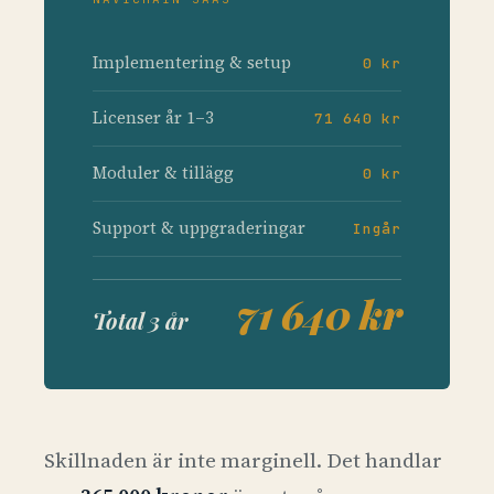
Implementering & setup
0 kr
Licenser år 1–3
71 640 kr
Moduler & tillägg
0 kr
Support & uppgraderingar
Ingår
71 640 kr
Total 3 år
Skillnaden är inte marginell. Det handlar