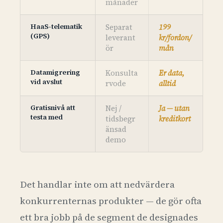
månader
HaaS-telematik
Separat
199
(GPS)
leverant
kr/fordon/
ör
mån
Datamigrering
Konsulta
Er data,
vid avslut
rvode
alltid
Gratisnivå att
Nej /
Ja — utan
testa med
tidsbegr
kreditkort
änsad
demo
Det handlar inte om att nedvärdera
konkurrenternas produkter — de gör ofta
ett bra jobb på de segment de designades