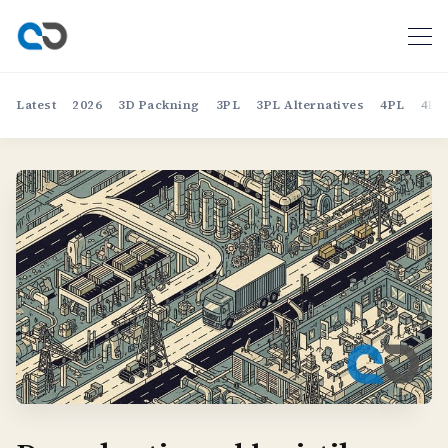
Latest
2026
3D Packning
3PL
3PL Alternatives
4PL
4PL