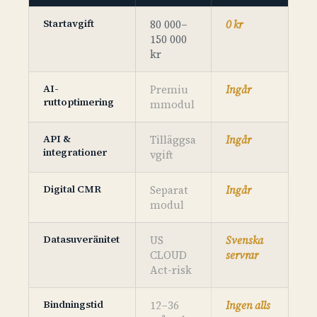
Startavgift
80 000–
0 kr
150 000
kr
AI-
Premiu
Ingår
ruttoptimering
mmodul
API &
Tilläggsa
Ingår
integrationer
vgift
Digital CMR
Separat
Ingår
modul
Datasuveränitet
US
Svenska
CLOUD
servrar
Act-risk
Bindningstid
12–36
Ingen alls