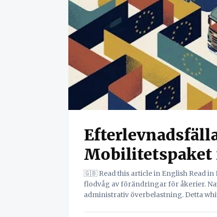
Efterlevnadsfäll
Mobilitetspaket 
🇬🇧 Read this article in English Read in English Sammanfattning EU:s mobilitetspaket: en
flodvåg av förändringar för åkerier. Nav
administrativ överbelastning. Detta wh
dig från kaoset av manuell efterlevnad 
automatiserade lösningar, drivna