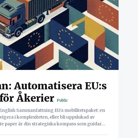
an: Automatisera EU:s
för Åkerier
Public
igera i komplexiteten, eller bli uppslukad av
ite paper är din strategiska kompass som guidar
till effektiviteten och lönsamheten hos