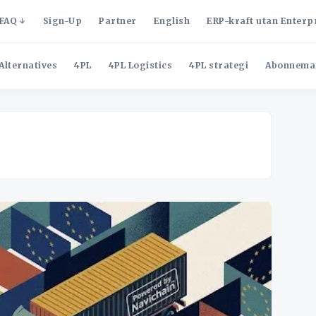
FAQ
Sign-Up
Partner
English
ERP-kraft utan Enterp
Alternatives
4PL
4PL Logistics
4PL strategi
Abonnema