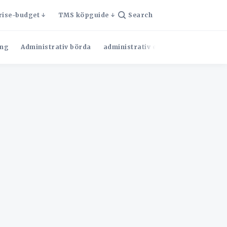
rise-budget
TMS köpguide
Search
ng
Administrativ börda
administrativ effektivitet
Admini