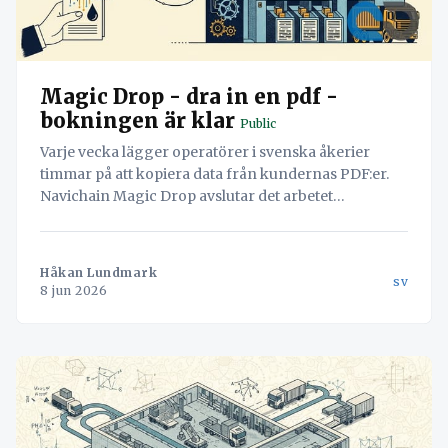
Magic Drop - dra in en pdf -
bokningen är klar
Public
Varje vecka lägger operatörer i svenska åkerier
timmar på att kopiera data från kundernas PDF:er.
Navichain Magic Drop avslutar det arbetet
permanent genom att låta AI läsa dokumenten och
skapa bokningen automatiskt.
Håkan Lundmark
sv
8 jun 2026