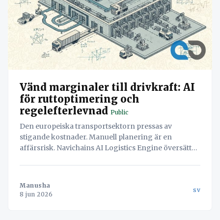
Vänd marginaler till drivkraft: AI
för ruttoptimering och
regelefterlevnad
Public
Den europeiska transportsektorn pressas av
stigande kostnader. Manuell planering är en
affärsrisk. Navichains AI Logistics Engine översätter
leveransbehov till optimala, lagliga rutter på
millisekunder, utrotar tomkörningar och säkrar
datasuveränitet.
Manusha
sv
8 jun 2026