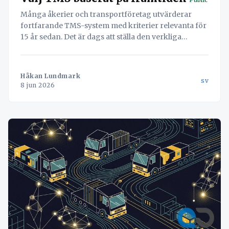
Många åkerier och transportföretag utvärderar
fortfarande TMS-system med kriterier relevanta för
15 år sedan. Det är dags att ställa den verkliga
frågan: Är ert system en motor för tillväxt, eller en
administrativ börda? Denna artikel förklarar varför
ni måste sluta välja TMS baserat på historik och
Håkan Lundmark
sv
8 jun 2026