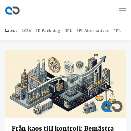
Latest
2026
3D Packning
3PL
3PL Alternatives
4PL
4P
Från kaos till kontroll: Bemästra