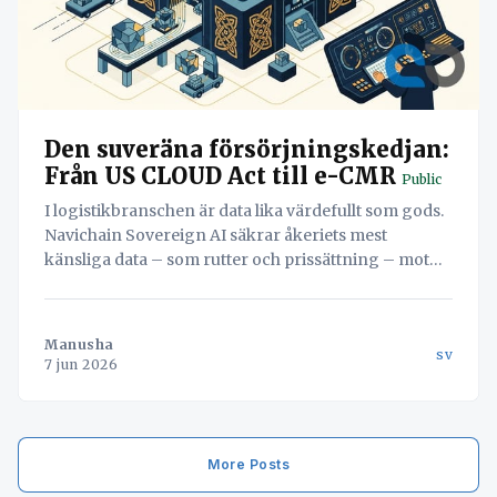
Den suveräna försörjningskedjan:
Från US CLOUD Act till e-CMR
Public
I logistikbranschen är data lika värdefullt som gods.
Navichain Sovereign AI säkrar åkeriets mest
känsliga data – som rutter och prissättning – mot
utländsk insyn (CLOUD Act) genom lokal hantering,
samtidigt som operationen flyter på blixtsnabbt med
e-CMR och automatisering.
Manusha
sv
7 jun 2026
More Posts