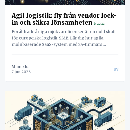
Agil logistik: fly från vendor lock-
in och säkra lönsamheten
Public
Föråldrade årliga mjukvarulicenser är en dold skatt
för europeiska logistik-SME. Lär dig hur agila,
molnbaserade SaaS-system med 24-timmars
abonnemang och stark datasuveränitet (GDPR)
raderar administrativ friktion och säkrar lönsam
tillväxt.
Manusha
sv
7 jun 2026