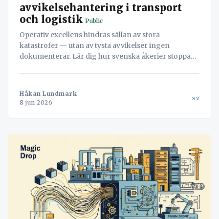
avvikelsehantering i transport
och logistik
Public
Operativ excellens hindras sällan av stora
katastrofer — utan av tysta avvikelser ingen
dokumenterar. Lär dig hur svenska åkerier stoppar
läckaget och vänder misstag till värdefull data med
hjälp av Navichains integrerade kvalitetsledning
direkt i arbetsflödet.
Håkan Lundmark
sv
8 jun 2026