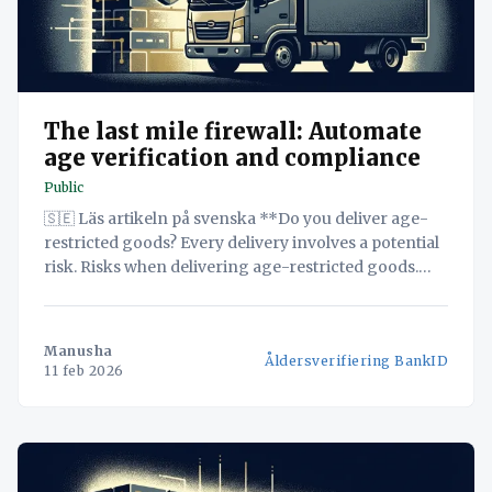
The last mile firewall: Automate
age verification and compliance
Public
🇸🇪 Läs artikeln på svenska **Do you deliver age-
restricted goods? Every delivery involves a potential
risk. Risks when delivering age-restricted goods.
Risk of incorrect delivery of age-restricted goods.
Discover how Navichain SaaS with its innovative
Dual-Mode Verification Module automates age
Manusha
Åldersverifiering BankID
verification and creates an unavoidable audit trail,
11 feb 2026
protecting your business from