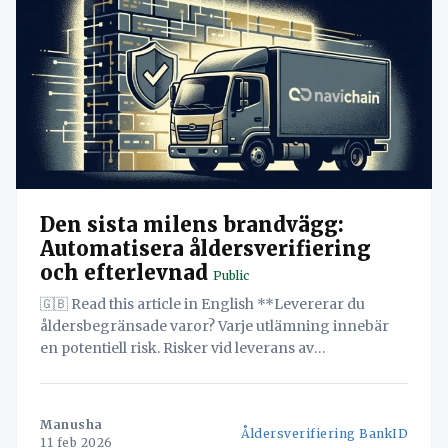
Den sista milens brandvägg:
Automatisera åldersverifiering
och efterlevnad
Public
🇬🇧 Read this article in English **Levererar du
åldersbegränsade varor? Varje utlämning innebär
en potentiell risk. Risker vid leverans av
åldersbegränsade varor. Risk för felaktig leverans av
åldersbegränsade varor. Upptäck hur Navichain
SaaS med sin innovativa Dual-Mode Verification
Manusha
Åldersverifiering BankID
Module automatiserar åldersverifiering och skapar
11 feb 2026