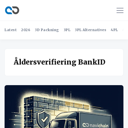
Latest
2026
3D Packning
3PL
3PL Alternatives
4PL
4P
Åldersverifiering BankID