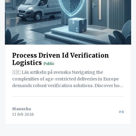
Process Driven Id Verification
Logistics
Public
🇸🇪 Läs artikeln på svenska Navigating the
complexities of age-restricted deliveries in Europe
demands robust verification solutions. Discover how
Navichain's innovative Process-Driven Verification
empowers your drivers and ensures compliance at
the critical "doorstep moment," creating an
Manusha
en
immutable audit trail. This white paper explores how
11 feb 2026
standardized workflows can