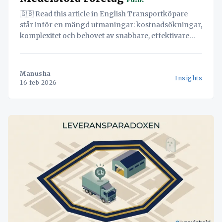
🇬🇧 Read this article in English Transportköpare
står inför en mängd utmaningar: kostnadsökningar,
komplexitet och behovet av snabbare, effektivare
leveranser. Denna white paper presenterar den
ultimata lösningen: navichain SaaS i kombination
med Nimes Transport, en kraftfull synergi som
Manusha
Insights
omvandlar logistikprocesser och genererar
16 feb 2026
fantastiska möjligheter för Improvement,
Simplification, och Savings. Upptäck hur