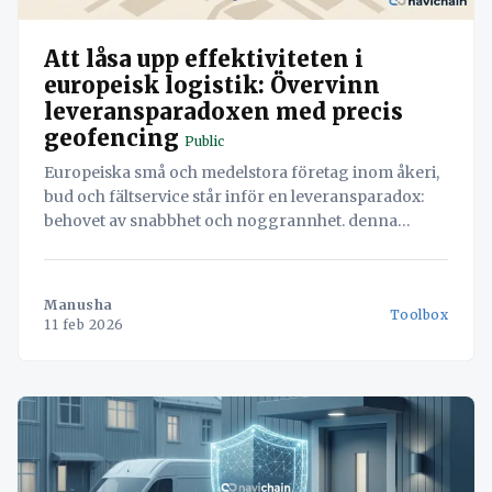
Att låsa upp effektiviteten i
europeisk logistik: Övervinn
leveransparadoxen med precis
geofencing
Public
Europeiska små och medelstora företag inom åkeri,
bud och fältservice står inför en leveransparadox:
behovet av snabbhet och noggrannhet. denna
vitbok utforskar hur exakt geofencing, som drivs av
självhostad ai och automatiserade arbetsflöden från
navichain, dramatiskt kan förbättra den operativa
Manusha
Toolbox
effektiviteten, minska kostnaderna och öka
11 feb 2026
kundnöjdheten i ljuset av inflationstryck