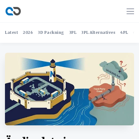
Latest
2026
3D Packning
3PL
3PL Alternatives
4PL
4P