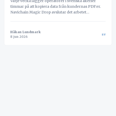
Varje vecka lägger operatörer i svenska åkerier
timmar på att kopiera data från kundernas PDF:er.
Navichain Magic Drop avslutar det arbetet
permanent genom att låta AI läsa dokumenten och
skapa bokningen automatiskt.
Håkan Lundmark
sv
8 jun 2026