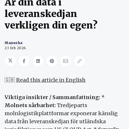
Är din data i
leveranskedjan
verkligen din egen?
Manusha
23 feb 2026
Share on Twitter
Share on Facebook
Share on LinkedIn
Share on Pinterest
Share via Email
Copy link
🇬🇧
Read this article in English
Viktiga insikter / Sammanfattning:
*
Molnets sårbarhet:
Tredjeparts
molnlogistikplattformar exponerar känslig
data från leveranskedjan för utländska