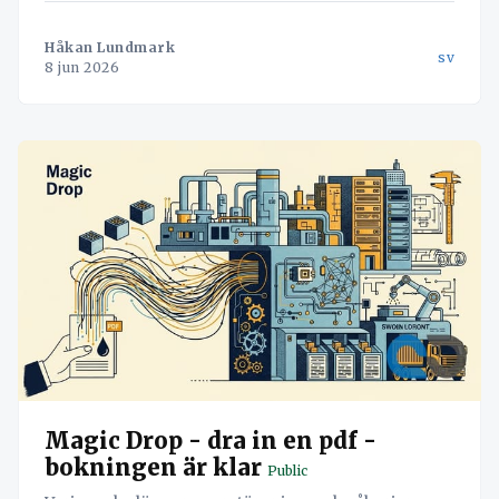
hjälp av Navichains integrerade kvalitetsledning
direkt i arbetsflödet.
Håkan Lundmark
sv
8 jun 2026
Magic Drop - dra in en pdf -
bokningen är klar
Public