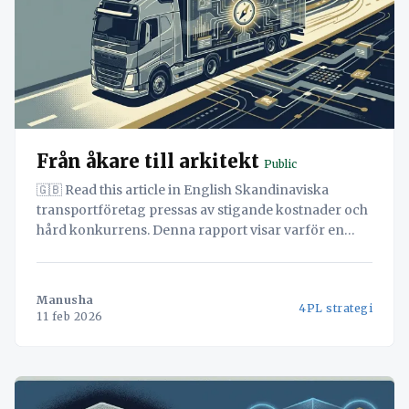
Från åkare till arkitekt
Public
🇬🇧 Read this article in English Skandinaviska
transportföretag pressas av stigande kostnader och
hård konkurrens. Denna rapport visar varför en
övergång till en 4PL-modell, baserad på suverän
data, är nyckeln till ökad lönsamhet och
konkurrenskraft. Upptäck hur en enhetlig och
Manusha
4PL strategi
intelligent dataplattform kan vara avgörande för din
11 feb 2026
framgång. Sammanfattning Skandinaviska små