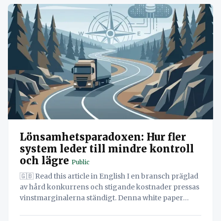
Lönsamhetsparadoxen: Hur fler
system leder till mindre kontroll
och lägre
Public
🇬🇧 Read this article in English I en bransch präglad
av hård konkurrens och stigande kostnader pressas
vinstmarginalerna ständigt. Denna white paper
utforskar hur åkeriägare och logistikchefer kan
navigera i detta utmanande landskap och öka sin