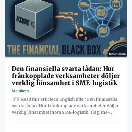
Den finansiella svarta lådan: Hur
frånkopplade verksamheter döljer
verklig lönsamhet i SME-logistik
Members
🇬🇧 Read this article in English title: 'Den finansiella
svarta lådan: Hur frånkopplade verksamheter döljer
verklig lönsamhet inom SME-logistik' slug: the-
financial-black-box-how-disconnected-operations-
hide-true-profitability-in-sme-logistics-en-gb
lang: sv-se date: 2025-11-03 status: draft gated: false