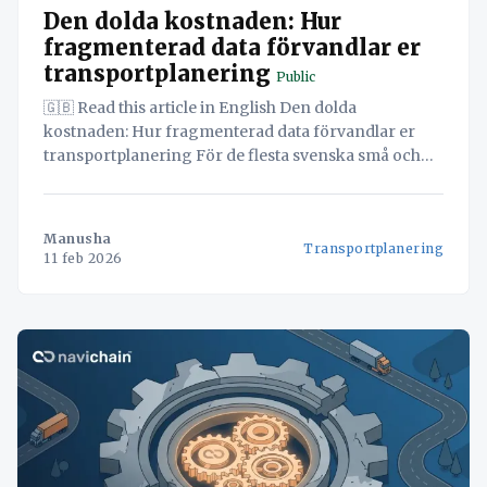
Den dolda kostnaden: Hur
fragmenterad data förvandlar er
transportplanering
Public
🇬🇧 Read this article in English Den dolda
kostnaden: Hur fragmenterad data förvandlar er
transportplanering För de flesta svenska små och
medelstora åkerier (sme) är transportplaneraren
verksamhetens bultande hjärta. Det är också den
mest stressade delen av organisationen. Telefonen
Manusha
Transportplanering
ringer oavbrutet. Kunder ändrar sina beställningar.
11 feb 2026
En lastbil fastnar i trafiken. Samtidigt