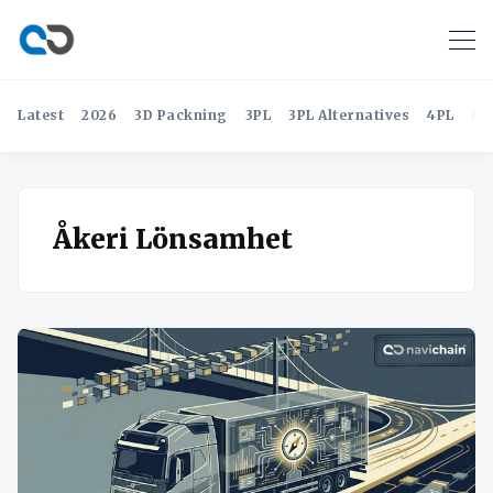
Latest
2026
3D Packning
3PL
3PL Alternatives
4PL
4P
Åkeri Lönsamhet