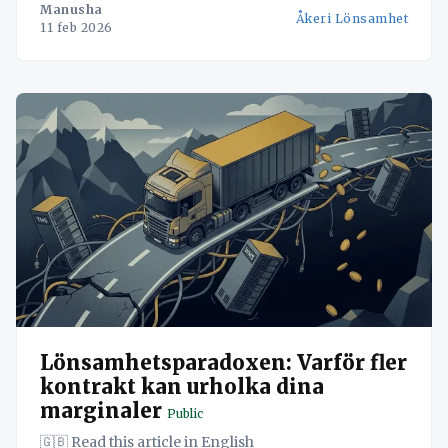
Manusha
Åkeri Lönsamhet
targetPersona: Logistics Managers, Operations
11 feb 2026
Directors, and Business Owners within European
Small to Medium-sized Enterprises (SMEs) in the
haulage and logistics
Lönsamhetsparadoxen: Varför fler
kontrakt kan urholka dina
marginaler
Public
🇬🇧 Read this article in English