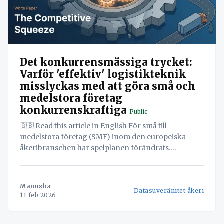
Det konkurrensmässiga trycket:
Varför 'effektiv' logistikteknik
misslyckas med att göra små och
medelstora företag
konkurrenskraftiga
Public
🇬🇧 Read this article in English För små till
medelstora företag (SMF) inom den europeiska
åkeribranschen har spelplanen förändrats.
Konkurrenskraft var en gång en enkel ekvation av
nyttjande av tillgångar, bränslekostnader och lokala
kundrelationer. Idag är den modellen i grunden
Manusha
Datasuveränitet åkeri
trasig. Figur 1: Små och medelstora företag inom
11 feb 2026
logistik står inför