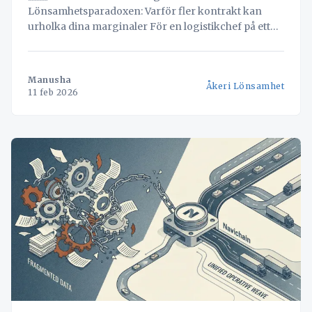
Lönsamhetsparadoxen: Varför fler kontrakt kan
urholka dina marginaler För en logistikchef på ett
litet eller medelstort företag (SMF) i Skandinavien är
frågan en daglig börda: "Hur kan vi sätta rätt pris på
den här offerten?" *Fig 1: Illustration av de
Manusha
Åkeri Lönsamhet
utmaningar logistikchefer står
11 feb 2026