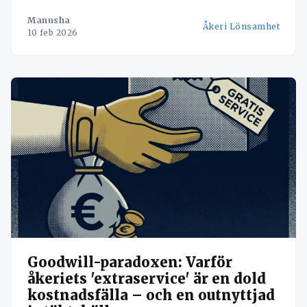
lönsamhet. Upptäck strategier för effektiv
Manusha
Åkeri Lönsamhet
ruttplanering, optimering av bränsleförbrukning
10 feb 2026
och förbättrad fakturering för att stärka
Goodwill-paradoxen: Varför
åkeriets 'extraservice' är en dold
kostnadsfälla – och en outnyttjad