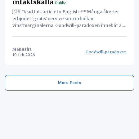
intäktskälla
Public
🇬🇧 Read this article in English :** Många åkerier
erbjuder 'gratis' service som urholkar
vinstmarginalerna. Goodwill-paradoxen innebär att
värdefulla tjänster ofta är ofakturerade. Navichain
SaaS erbjuder en lösning för att förvandla 'gratis'
tjänster till intäkter. Sammanfattning Goodwill-
Manusha
Goodwill-paradoxen
paradoxen beskriver en kritisk utmaning för dagens
10 feb 2026
europeiska åkerier: paradoxen att den
More Posts