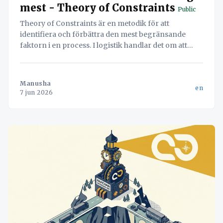
mest - Theory of Constraints
Public
Theory of Constraints är en metodik för att
identifiera och förbättra den mest begränsande
faktorn i en process. I logistik handlar det om att
hitta flaskhalsen – oavsett om det är lastning eller
dokumentation – för att maximera systemets totala
flöde.
Manusha
en
7 jun 2026