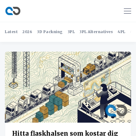
Latest
2026
3D Packning
3PL
3PL Alternatives
4PL
4P
Hitta flaskhalsen som kostar dig