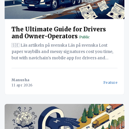
The Ultimate Guide for Drivers
and Owner-Operators
Public
🇸🇪 Läs artikeln på svenska Läs på svenska Lost
paper waybills and messy signatures cost you time,
but with navichain's mobile app for drivers and
owner-operators, you can digitize your entire
workday without hidden costs. By using your
existing smartphone as a BYOD solution, you avoid
Manusha
Feature
expensive cabin equipment
11 apr 2026