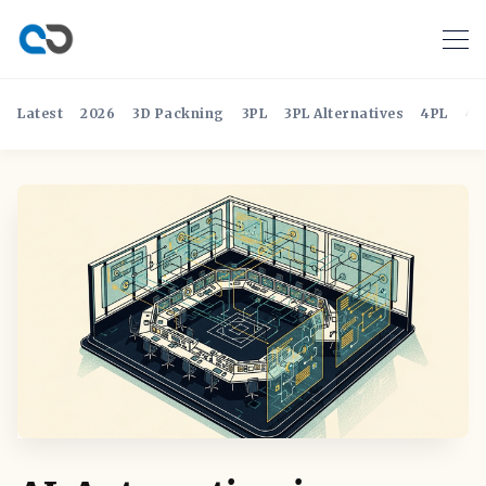
Latest
2026
3D Packning
3PL
3PL Alternatives
4PL
4P