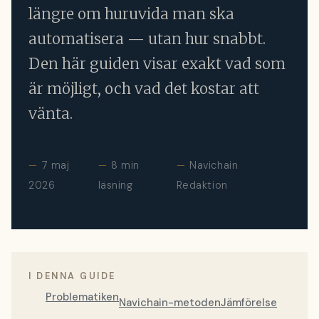
längre om huruvida man ska
automatisera — utan hur snabbt.
Den här guiden visar exakt vad som
är möjligt, och vad det kostar att
vänta.
7 maj
8 min
Navichain
2026
läsning
Redaktion
I DENNA GUIDE
Problematiken
Navichain-metoden
Jämförelse