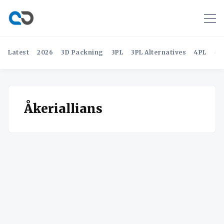
Latest
2026
3D Packning
3PL
3PL Alternatives
4PL
4P
Åkeriallians