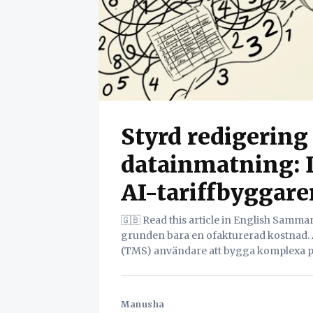
Styrd redigering
datainmatning: 
AI-tariffbyggare
🇬🇧 Read this article in English Sammanfattning En transportbokning utan pris är i
grunden bara en ofakturerad kostnad. 
(TMS) användare att bygga komplexa pr
överväldigande kalkylblad. Denna ineff
frustrerar transportledare och bromsa
tariffbyggare (Conversational AI Tariff
Manusha