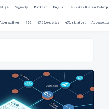
FAQ
Sign-Up
Partner
English
ERP-kraft utan Enterp
Alternatives
4PL
4PL Logistics
4PL strategi
Abonnema