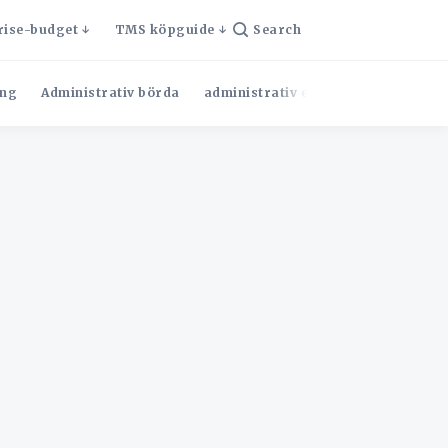
rise-budget
TMS köpguide
Search
ng
Administrativ börda
administrativ effektivitet
Admini