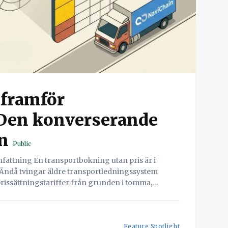
 framför
Den konverserande
n
Public
Ändå tvingar äldre transportledningssystem
issättningstariffer från grunden i tomma,
ektivitet försenar onboarding-processer,
r kassaflödet. navichains konverserande AI-
 Builder) eliminerar
Feature Spotlight