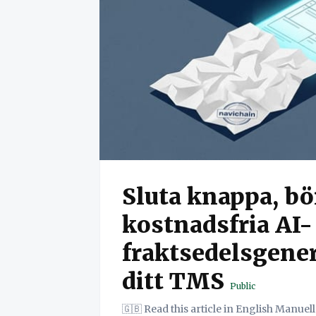
Sluta knappa, bö
kostnadsfria AI-
fraktsedelsgene
ditt TMS
Public
🇬🇧 Read this article in English Manuell datainmatning är en dold kostnad för