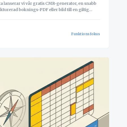
ta lanserar vi vår gratis CMR-generator, en snabb
rerad boknings-PDF eller bild till en giltig
ring för logistikdokument. Oavsett om du använder
ler mobilappen
Funktionsfokus