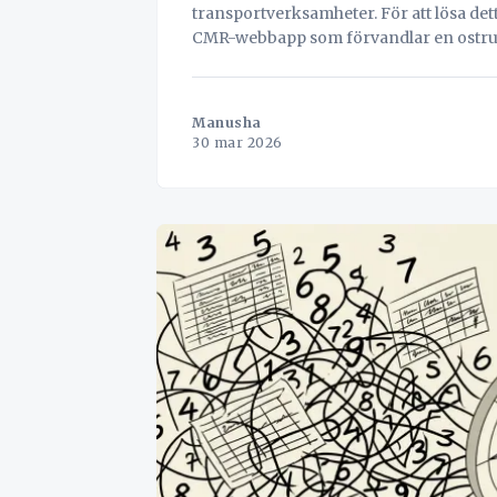
transportverksamheter. För att lösa det
CMR-webbapp som förvandlar en ostruktu
fraktsedel utan kostnad via AI-extrahe
webbgränssnittet, Chrome-tillägget el
Manusha
30 mar 2026