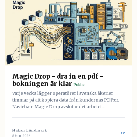
Magic Drop - dra in en pdf -
bokningen är klar
Public
Varje vecka lägger operatörer i svenska åkerier
timmar på att kopiera data från kundernas PDF:er.
Navichain Magic Drop avslutar det arbetet
permanent genom att låta AI läsa dokumenten och
skapa bokningen automatiskt.
Håkan Lundmark
sv
8 jun 2026