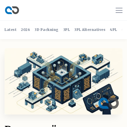
Latest
2026
3D Packning
3PL
3PL Alternatives
4PL
4P