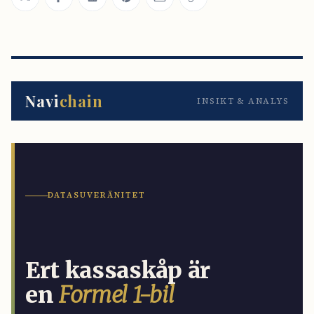
Share on Twitter
Share on Facebook
Share on LinkedIn
Share on Pinterest
Share via Email
Copy link
Navi
chain
INSIKT & ANALYS
DATASUVERÄNITET
Ert kassaskåp är
en
Formel 1-bil