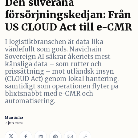
Den suveräna
försörjningskedjan: Från
US CLOUD Act till e-CMR
I logistikbranschen är data lika
värdefullt som gods. Navichain
Sovereign AI säkrar åkeriets mest
känsliga data – som rutter och
prissättning – mot utländsk insyn
(CLOUD Act) genom lokal hantering,
samtidigt som operationen flyter på
blixtsnabbt med e-CMR och
automatisering.
Manusha
7 jun 2026