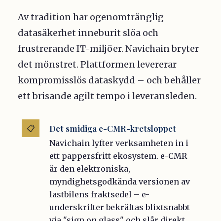
Av tradition har ogenomtränglig
datasäkerhet inneburit slöa och
frustrerande IT-miljöer. Navichain bryter
det mönstret. Plattformen levererar
kompromisslös dataskydd – och behåller
ett brisande agilt tempo i leveransleden.
Det smidiga e-CMR-kretsloppet
📋
Navichain lyfter verksamheten in i
ett pappersfritt ekosystem. e-CMR
är den elektroniska,
myndighetsgodkända versionen av
lastbilens fraktsedel – e-
underskrifter bekräftas blixtsnabbt
via "sign on glass" och slår direkt