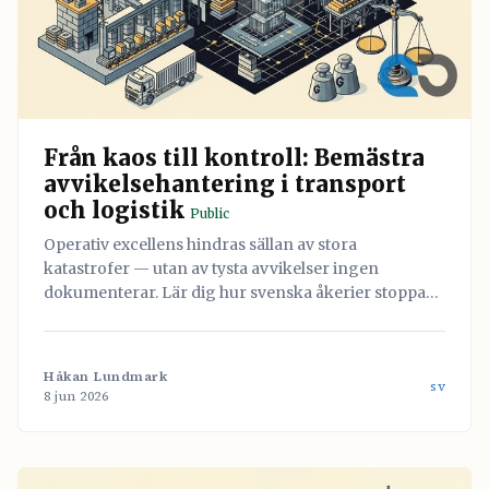
Från kaos till kontroll: Bemästra
avvikelsehantering i transport
och logistik
Public
Operativ excellens hindras sällan av stora
katastrofer — utan av tysta avvikelser ingen
dokumenterar. Lär dig hur svenska åkerier stoppar
läckaget och vänder misstag till värdefull data med
hjälp av Navichains integrerade kvalitetsledning
direkt i arbetsflödet.
Håkan Lundmark
sv
8 jun 2026