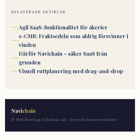
RELATERADE ARTIKLAR
Agil SaaS-funktionalitet för åkerier
e-CMR: Fraktsedeln som aldrig försvinner i
vinden
Därför Navichain – säker SaaS från
grunden
Visuell ruttplanering med drag-and-drop
Navi
chain
© 2025 Navilog Solutions AB · Svensk datasuveränitet