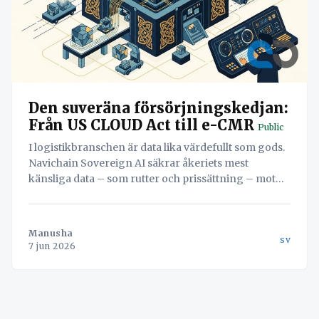
Den suveräna försörjningskedjan:
Från US CLOUD Act till e-CMR
Public
I logistikbranschen är data lika värdefullt som gods.
Navichain Sovereign AI säkrar åkeriets mest
känsliga data – som rutter och prissättning – mot
utländsk insyn (CLOUD Act) genom lokal hantering,
samtidigt som operationen flyter på blixtsnabbt med
e-CMR och automatisering.
Manusha
sv
7 jun 2026