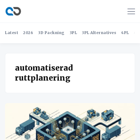
Latest
2026
3D Packning
3PL
3PL Alternatives
4PL
4P
automatiserad
ruttplanering