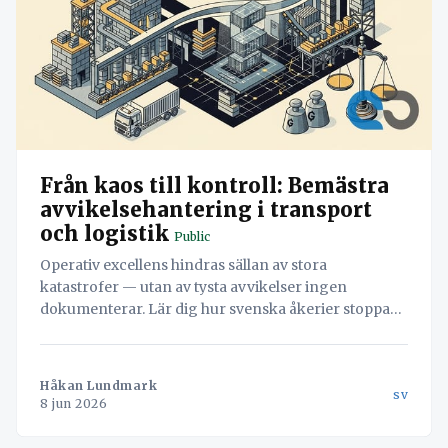
Från kaos till kontroll: Bemästra
avvikelsehantering i transport
och logistik
Public
Operativ excellens hindras sällan av stora
katastrofer — utan av tysta avvikelser ingen
dokumenterar. Lär dig hur svenska åkerier stoppar
läckaget och vänder misstag till värdefull data med
hjälp av Navichains integrerade kvalitetsledning
direkt i arbetsflödet.
Håkan Lundmark
sv
8 jun 2026