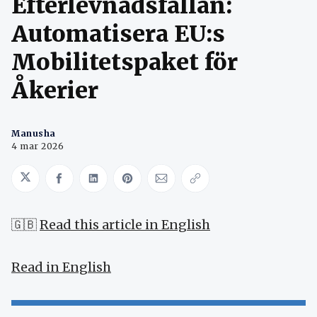
Efterlevnadsfällan:
Automatisera EU:s
Mobilitetspaket för
Åkerier
Manusha
4 mar 2026
Share on Twitter
Share on Facebook
Share on LinkedIn
Share on Pinterest
Share via Email
Copy link
🇬🇧
Read this article in English
Read in English