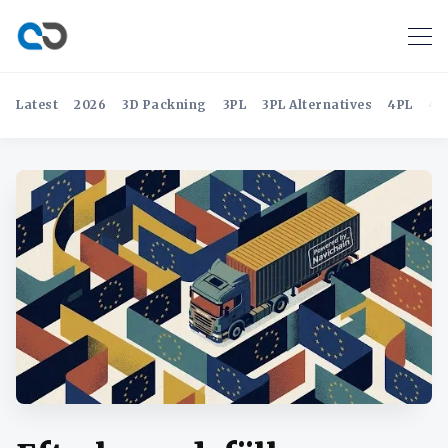
Latest
2026
3D Packning
3PL
3PL Alternatives
4PL
4P