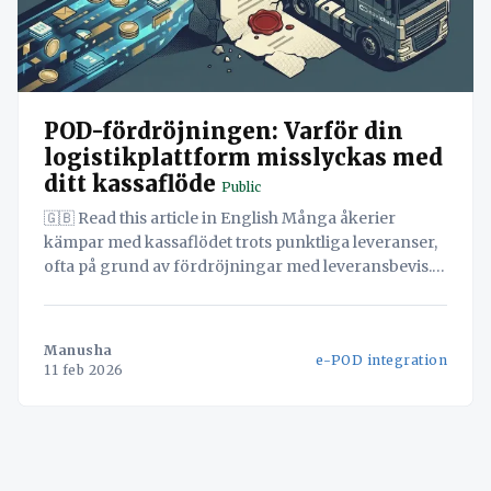
POD-fördröjningen: Varför din
logistikplattform misslyckas med
ditt kassaflöde
Public
🇬🇧 Read this article in English Många åkerier
kämpar med kassaflödet trots punktliga leveranser,
ofta på grund av fördröjningar med leveransbevis.
Denna rapport avslöjar hur fragmenterad data i
Order-to-Cash-cykeln förlänger betalningstider
och pressar rörelsekapitalet, och presenterar ett
Manusha
e-POD integration
ramverk för att öka din finansiella hastighet. POD-
11 feb 2026
fördröjningen: Varför din logistikplattform
misslyckas med ditt