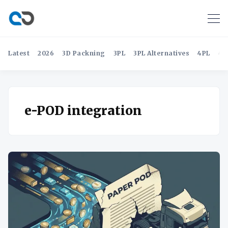
Latest
2026
3D Packning
3PL
3PL Alternatives
4PL
4P
e-POD integration