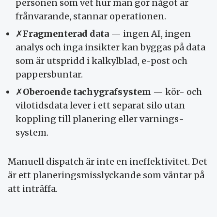
personen som vet hur man gör något är
frånvarande, stannar operationen.
✗
Fragmenterad data
— ingen AI, ingen
analys och inga insikter kan byggas på data
som är utspridd i kalkyl­blad, e-post och
pappers­buntar.
✗
Obero­ende tachygraf­system
— kör- och
vilo­tids­data lever i ett separat silo utan
koppling till planering eller varnings­
system.
Manuell dispatch är inte en ineffektivitet. Det
är ett planerings­misslyckande som väntar på
att inträffa.