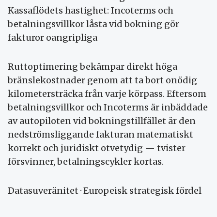
Kassaflödets hastighet: Incoterms och
betalnings­villkor låsta vid bokning gör
fakturor oangripliga
Rutt­optimering bekämpar direkt höga
bränsle­kostnader genom att ta bort onödig
kilo­meter­sträcka från varje körpass. Eftersom
betalnings­villkor och Incoterms är inbäddade
av autopiloten vid bokningstillfället är den
ned­ströms­liggande fakturan matematiskt
korrekt och juridiskt otvetydig — tvister
försvinner, betalnings­cykler kortas.
Datasuveränitet · Europeisk strategisk fördel