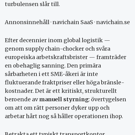
turbulensen slår till.
Annonsinnehåll · navichain SaaS · navichain.se
Efter decennier inom global logistik —
genom supply chain-chocker och svåra
europeiska arbets­krafts­brister — framträder
en obehaglig sanning. Den primära
sårbarheten i ett SME-åkeri är inte
fluktuerande fraktpriser eller höga bränsle­
kostnader. Det är ett kritiskt, strukturellt
beroende av
manuell styrning
: övertygelsen
om att om rätt personer dyker upp och
arbetar hårt nog så håller operationen ihop.
Betrakta ett typiskt transport­kontor.