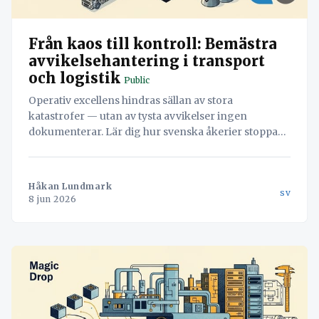
Från kaos till kontroll: Bemästra
avvikelsehantering i transport
och logistik
Public
Operativ excellens hindras sällan av stora
katastrofer — utan av tysta avvikelser ingen
dokumenterar. Lär dig hur svenska åkerier stoppar
läckaget och vänder misstag till värdefull data med
hjälp av Navichains integrerade kvalitetsledning
direkt i arbetsflödet.
Håkan Lundmark
sv
8 jun 2026