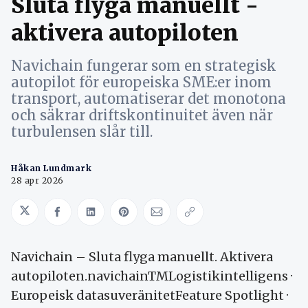
Sluta flyga manuellt -
aktivera autopiloten
Navichain fungerar som en strategisk
autopilot för europeiska SME:er inom
transport, automatiserar det monotona
och säkrar driftskontinuitet även när
turbulensen slår till.
Håkan Lundmark
28 apr 2026
Share on Twitter
Share on Facebook
Share on LinkedIn
Share on Pinterest
Share via Email
Copy link
Navichain – Sluta flyga manuellt. Aktivera
autopiloten.navichainTMLogistikintelligens ·
Europeisk datasuveränitetFeature Spotlight ·