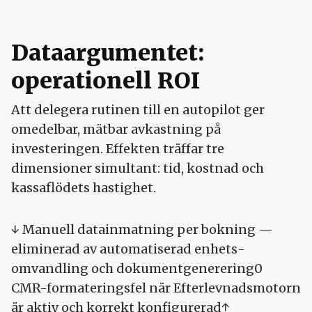
Data­argumentet:
operationell ROI
Att delegera rutinen till en autopilot ger
omedelbar, mätbar avkastning på
investeringen. Effekten träffar tre
dimensioner simultant: tid, kostnad och
kassa­flödets hastighet.
↓ Manuell data­inmatning per bokning —
eliminerad av automatiserad enhets­
omvandling och dokument­generering0
CMR-formateringsfel när Efterlevnads­motorn
är aktiv och korrekt konfigurerad↑