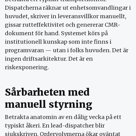
Dispatcher­na räknar ut enhets­omvandlingar i
huvudet, skriver in leverans­villkor manuellt,
gissar rutt­effektivitet och genererar CMR-
dokument för hand. Systemet körs på
institutionell kunskap som inte finns i
program­varan — utan i folks huvuden. Det är
ingen drifts­arkitektur. Det är en
riskexponering.
Sårbar­heten med
manuell styrning
Betrakta anatomin av en dålig vecka på ett
typiskt åkeri. En lead-dispatcher blir
sjukskriven. Ordervolymerna ökar oväntat