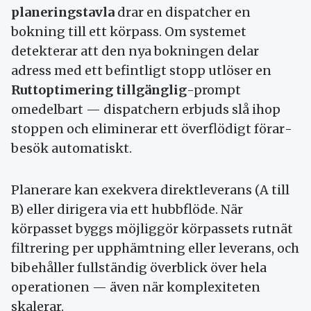
planerings­tavla
drar en dispatcher en
bokning till ett körpass. Om systemet
detekterar att den nya bokningen delar
adress med ett befintligt stopp utlöser en
Rutt­optimering tillgänglig
-prompt
omedelbart — dispatcher­n erbjuds slå ihop
stoppen och eliminerar ett överflödigt förar­
besök automatiskt.
Planerare kan exekvera direktleverans (A till
B) eller dirigera via ett hubb­flöde. När
körpasset byggs möjliggör körpassets rutnät
filtrering per upp­hämtning eller leverans, och
bibehåller fullständig överblick över hela
operationen — även när komplexiteten
skalerar.