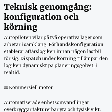
Teknisk genomgång:
konfiguration och
körning
Autopiloten vilar på två operativa lager som
arbetar i samklang.
Förhandskonfiguration
etablerar affärs­logiken innan någon lastbil
rör sig.
Dispatch under körning
tillämpar den
logiken dynamiskt på planerings­golvet, i
realtid.
⚖ Kommersiell motor
Automatiserade enhets­omvandlingar
överbryggar fak­turerbar yta och fysisk vikt.