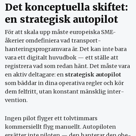
Det konceptuella skiftet:
en strategisk autopilot
För att skala upp måste europeiska SME-
åkerier om­definiera vad transport­
hanterings­program­vara är. Det kan inte bara
vara ett digitalt huvud­bok — ett ställe att
registrera vad som redan hänt. Det måste vara
en aktiv del­tagare: en
strategisk autopilot
som bäddar in dina operativa regler och kör
dem felfritt, utan konstant mänsklig inter­
vention.
Ingen pilot flyger ett tolv­timmars
kommersiellt flyg manuellt. Autopiloten
ersätter inte piloten — den hanterar den obe­