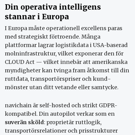
Din operativa intelligens
stannar i Europa
I Europa måste operationell excellens paras
med strategiskt förtroende. Många
plattformar lagrar logistikdata i USA-baserad
moln­infra­struktur, vilket exponerar den för
CLOUD Act — vilket innebär att amerikanska
myndigheter kan tvinga fram åtkomst till din
rutt­data, trans­portörs­priser och kund­
mönster utan ditt vetande eller samtycke.
navichain är self-hosted och strikt GDPR-
kompatibel. Din autopilot verkar som en
suverän sköld
: proprietär rutt­logik,
transport­örs­relationer och pris­strukturer