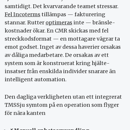
samtidigt. Det kvar­varande teamet stressar.
Fel Incoterms
tillämpas — fakturering
stannar. Rutter
optimeras
inte — bränsle­
kostnader ökar. En CMR skickas med fel
streck­kods­format — en mottagare vägrar ta
emot godset. Inget av dessa haveri­er orsakas
av dåliga med­arbetare. De orsakas av ett
system som är konstruerat kring hjälte­
insatser från enskilda individer snarare än
intelligent automation.
Den dagliga verkligheten utan ett integrerat
TMSSju symtom på en operation som flyger
för nära kanten