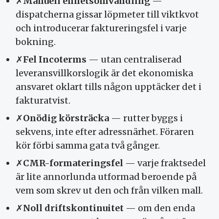
✗
Manuell enhets­omvandling
—
dispatcher­na gissar löpmeter till viktkvot
och introducerar fakturerings­fel i varje
bokning.
✗
Fel Incoterms
— utan central­iserad
leverans­villkors­logik är det ekonomiska
ansvaret oklart tills någon upp­täcker det i
faktura­tvist.
✗
Onödig körsträcka
— rutter byggs i
sekvens, inte efter adress­närhet. Föraren
kör förbi samma gata två gånger.
✗
CMR-formateringsfel
— varje fraktsedel
är lite annorlunda utformad beroende på
vem som skrev ut den och från vilken mall.
✗
Noll drifts­kontinuitet
— om den enda