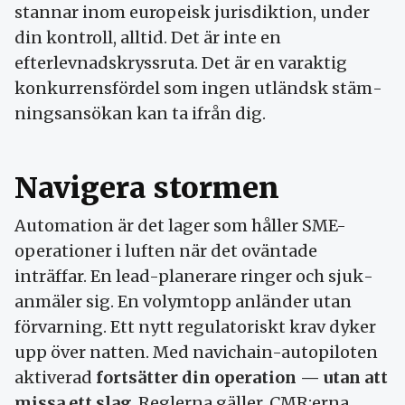
stannar inom europeisk jurisdiktion, under
din kontroll, alltid. Det är inte en
efterlevnads­kryssruta. Det är en varaktig
konkurrens­fördel som ingen utländsk stäm­
nings­ansökan kan ta ifrån dig.
Navigera stormen
Automation är det lager som håller SME-
operationer i luften när det oväntade
inträffar. En lead-planerare ringer och sjuk­
anmäler sig. En volym­topp anländer utan
förvarning. Ett nytt regulatoriskt krav dyker
upp över natten. Med navichain-autopiloten
aktiverad
fortsätter din operation — utan att
missa ett slag
. Reglerna gäller, CMR:erna