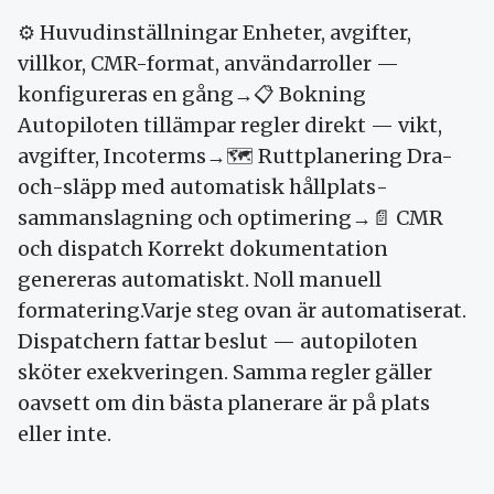
⚙ Huvud­inställningar Enheter, avgifter,
villkor, CMR-format, användar­roller —
konfigureras en gång→📋 Bokning
Autopiloten tillämpar regler direkt — vikt,
avgifter, Incoterms→🗺 Rutt­planering Dra-
och-släpp med automatisk hållplats­
sammanslagning och optimering→📄 CMR
och dispatch Korrekt dokumentation
genereras automatiskt. Noll manuell
formatering.Varje steg ovan är automatiserat.
Dispatcher­n fattar beslut — autopiloten
sköter exekveringen. Samma regler gäller
oavsett om din bästa planerare är på plats
eller inte.