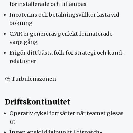
förinstallerade och tillämpas
Incoterms och betalnings­villkor låsta vid
bokning
CMR:er genereras perfekt formaterade
varje gång
Frigör ditt bästa folk för strategi och kund­
relationer
⛈ Turbulenszonen
Drifts­kontinuitet
Operativ cykel fortsätter när teamet glesas
ut
Ingen enskild felpunkt i dispatch-