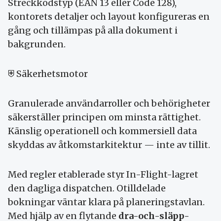
Streck­kods­typ (EAN 13 eller Code 128),
kontorets detaljer och layout konfigureras en
gång och tillämpas på alla dokument i
bakgrunden.
⛨ Säkerhets­motor
Granulerade användar­roller och behörigheter
säkerställer principen om minsta rättighet.
Känslig operationell och kommersiell data
skyddas av åtkomst­arkitektur — inte av tillit.
Med regler etablerade styr In-Flight-lagret
den dagliga dispatchen. Otilldelade
bokningar väntar klara på planerings­tavlan.
Med hjälp av en flytande
dra-och-släpp-