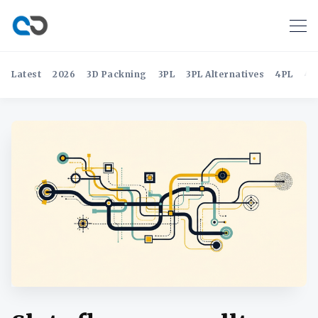
Latest
2026
3D Packning
3PL
3PL Alternatives
4PL
4P