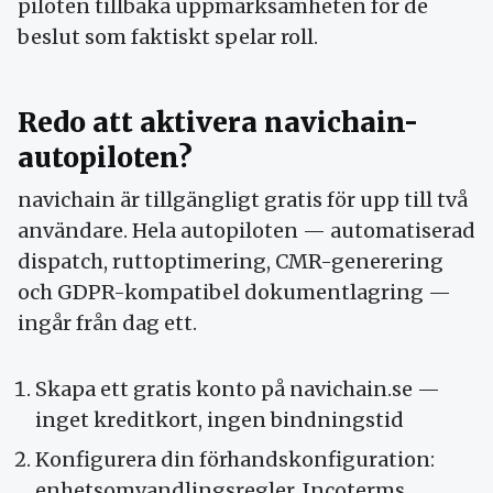
piloten tillbaka upp­märk­samheten för de
beslut som faktiskt spelar roll.
Redo att aktivera navichain-
autopiloten?
navichain är tillgängligt gratis för upp till två
användare. Hela autopiloten — automatiserad
dispatch, rutt­optimering, CMR-generering
och GDPR-kompatibel dokument­lagring —
ingår från dag ett.
Skapa ett gratis konto på navichain.se —
inget kredit­kort, ingen bindningstid
Konfigurera din förhandskonfiguration:
enhets­omvandlings­regler, Incoterms,