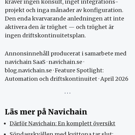
kräver ingen konsult, inget integrations­
projekt och inga månader av konfiguration.
Den enda kvar­varande anledningen att inte
aktivera den är tröghet — och tröghet är
ingen drifts­kontinuitets­plan.
Annonsinnehåll producerat i samarbete med
navichain SaaS · navichain.se ·
blog.navichain.se · Feature Spotlight:
Automation och driftskontinuitet · April 2026
Läs mer på Navichain
Därför Navichain: En komplett översikt
Söndagskvällen med kvittona tar slut: