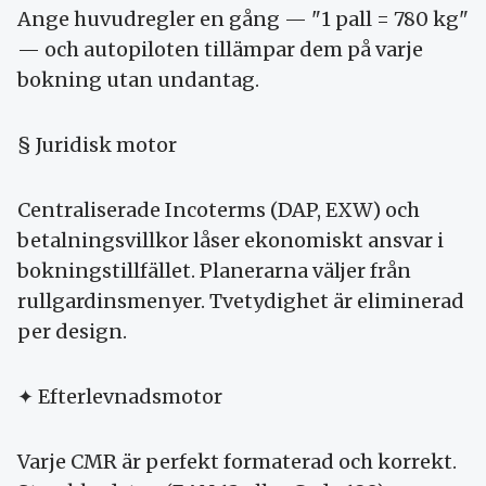
Ange huvud­regler en gång — "1 pall = 780 kg"
— och autopiloten tillämpar dem på varje
bokning utan undantag.
§ Juridisk motor
Central­iserade Incoterms (DAP, EXW) och
betalnings­villkor låser ekonomiskt ansvar i
bokningstillfället. Planerarna väljer från
rullgardins­menyer. Tvetydighet är eliminerad
per design.
✦ Efterlevnads­motor
Varje CMR är perfekt formaterad och korrekt.