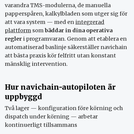
varandra TMS-modulerna, de manuella
papper­spåren, kalkyl­bladen som utger sig för
att vara system — med en
integrerad
plattform
som
bäddar in dina operativa
regler
i program­varan. Genom att etablera en
automatiserad bas­linje säkerställer navichain
att bästa praxis kör felfritt utan konstant
mänsklig intervention.
Hur navichain-autopiloten är
uppbyggd
Två lager — konfiguration före körning och
dispatch under körning — arbetar
kontinuerligt tillsammans