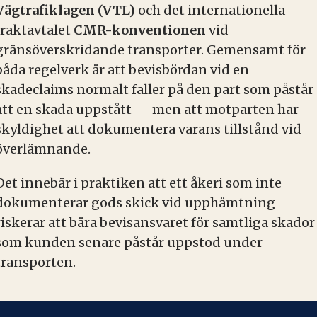
Vägtrafiklagen (VTL)
och det internationella
fraktavtalet
CMR-konventionen
vid
gränsöverskridande transporter. Gemensamt för
båda regelverk är att bevisbördan vid en
skadeclaims normalt faller på den part som påstår
att en skada uppstått — men att motparten har
skyldighet att dokumentera varans tillstånd vid
överlämnande.
Det innebär i praktiken att ett åkeri som inte
dokumenterar gods skick vid upphämtning
riskerar att bära bevisansvaret för samtliga skador
som kunden senare påstår uppstod under
transporten.