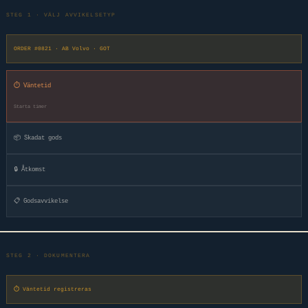
STEG 1 · VÄLJ AVVIKELSETYP
ORDER #0821 · AB Volvo · GOT
⏱ Väntetid
Starta timer
📦 Skadat gods
🔒 Åtkomst
📋 Godsavvikelse
STEG 2 · DOKUMENTERA
⏱ Väntetid registreras