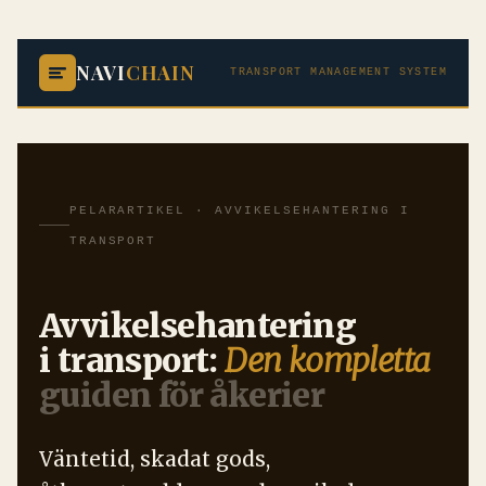
NAVI
CHAIN
TRANSPORT MANAGEMENT SYSTEM
PELARARTIKEL · AVVIKELSEHANTERING I
TRANSPORT
Avvikelsehantering
i transport:
Den kompletta
guiden för åkerier
Väntetid, skadat gods,