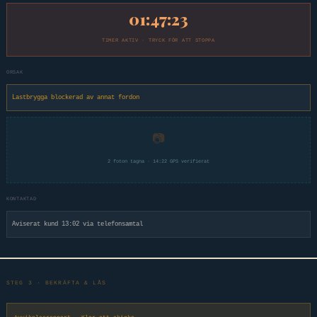
01:47:23
TIMER AKTIV · TRYCK FÖR ATT STOPPA
ORSAK
Lastbrygga blockerad av annat fordon
📷
2 foton tagna · 14:22 GPS verifierat
KONTAKTAD
Aviserat kund 13:02 via telefonsamtal
STEG 3 · BEKRÄFTA & LÅS