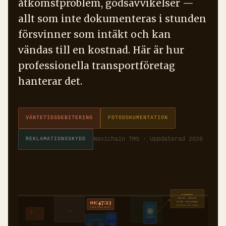
åtkomstproblem, godsavvikelser —
allt som inte dokumenteras i stunden
försvinner som intäkt och kan
vändas till en kostnad. Här är hur
professionella transportföretag
hanterar det.
VÄNTETIDSDEBITERING
FOTODOKUMENTATION
Navichain TMS · Uppdaterad 2026
REKLAMATIONSSKYDD
⚑ AVVIKELSE
BFN 291 · Väntetid
01:47:23
1h 47m · Foto bifogat
Fakturarad auto-skapad
VÄNTETIMER AKTIV
STÄNGT
ÖPPEN
FOTO
NAVICHAIN
SKADAT