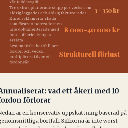
väntetidsavgift
Tre extra oplanerade stopp per vecka som
3 × 350 kr
aldrig loggades och aldrig fakturerades
Kund reklamerar skada
som föraren noterade men
8 000–40 000 kr
inte dokumenterade med
foto — åkeriet tvingas
ersätta
Systematiska bortfall per
fordon och vecka,
Strukturell förlust
multiplicerat över ett
fordonsår
Annualiserat: vad ett åkeri med 10
fordon förlorar
Nedan är en konservativ uppskattning baserad på
genomsnittliga bortfall. Siffrorna är inte worst-