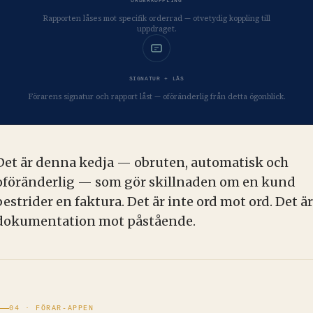
ORDERKOPPLING
Rapporten låses mot specifik orderrad — otvetydig koppling till
uppdraget.
SIGNATUR + LÅS
Förarens signatur och rapport låst — oföränderlig från detta ögonblick.
Det är denna kedja — obruten, automatisk och
oföränderlig — som gör skillnaden om en kund
bestrider en faktura. Det är inte ord mot ord. Det är
dokumentation mot påstående.
04 · FÖRAR-APPEN