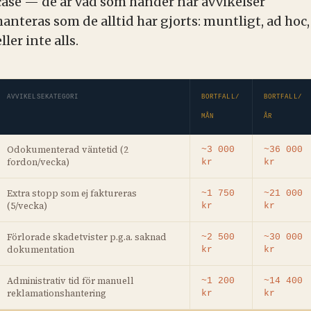
case — de är vad som händer när avvikelser
hanteras som de alltid har gjorts: muntligt, ad hoc,
eller inte alls.
AVVIKELSEKATEGORI
BORTFALL/
BORTFALL/
MÅN
ÅR
Odokumenterad väntetid (2
~3 000
~36 000
fordon/vecka)
kr
kr
Extra stopp som ej faktureras
~1 750
~21 000
(5/vecka)
kr
kr
Förlorade skadetvister p.g.a. saknad
~2 500
~30 000
dokumentation
kr
kr
Administrativ tid för manuell
~1 200
~14 400
reklamationshantering
kr
kr