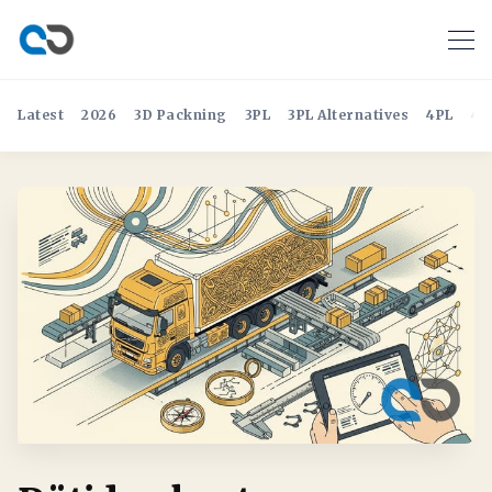
Latest
2026
3D Packning
3PL
3PL Alternatives
4PL
4P