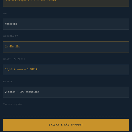
Avvikelserapport · Klar att skicka
TYP
Väntetid
VARAKTIGHET
1h 47m 23s
BELOPP (AVTALAT)
12,50 kr/min = 1 342 kr
BILAGOR
2 foton · GPS-stämplade
Förarens signatur
SKICKA & LÅS RAPPORT