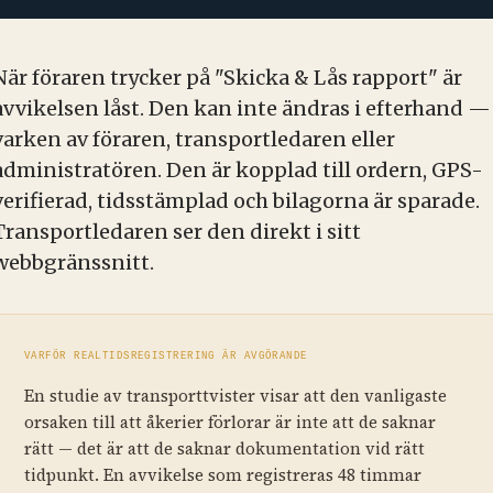
När föraren trycker på "Skicka & Lås rapport" är
avvikelsen låst. Den kan inte ändras i efterhand —
varken av föraren, transportledaren eller
administratören. Den är kopplad till ordern, GPS-
verifierad, tidsstämplad och bilagorna är sparade.
Transportledaren ser den direkt i sitt
webbgränssnitt.
VARFÖR REALTIDSREGISTRERING ÄR AVGÖRANDE
En studie av transporttvister visar att den vanligaste
orsaken till att åkerier förlorar är inte att de saknar
rätt — det är att de saknar dokumentation vid rätt
tidpunkt. En avvikelse som registreras 48 timmar