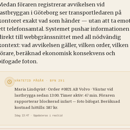
Medan föraren registrerar avvikelsen vid
lastbryggan i Göteborg ser transportledaren på
kontoret exakt vad som händer — utan att ta emo
ett telefonsamtal. Systemet pushar informationen
direkt till webbgränssnittet med all nödvändig
kontext: vad avvikelsen gäller, vilken order, vilken
förare, beräknad ekonomisk konsekvens och
bifogade foton.
VÄNTETID PÅGÅR · BFN 291
Maria Lindqvist · Order #0821 AB Volvo · Väntar vid
lastbrygga sedan 13:00. Timer aktiv: 47 min. Föraren
rapporterar blockerad infart — foto bifogat. Beräknad
kostnad hittills: 587 kr.
Idag 13:47 · Uppdateras i realtid