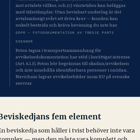
mot avtalets villkor, och (c) väntetiden kan beläggas
med tidsstämplar. Utan bevisbart underlag är det
avtalsmässigt svårt att driva krav — kunden kan
enkelt bestrida och kräva bevisning du inte har.
GDPR — FOTODOKUMENTATION AV TREDJE PARTS
EGENDOM
Foton tagna i transportsammanhang för
avvikelsedokumentation har stöd i berättigat intresse
(Art. 6.1.f). Foton bör begränsas till skadan/avvikelsen
och inte innehålla identifierbara personer i onödan.
Navichain lagrar avvikelsebilder inom EU på svenska
servrar.
Beviskedjans fem element
En beviskedja som håller i tvist behöver inte vara
komplex — men den måste vara komplett och