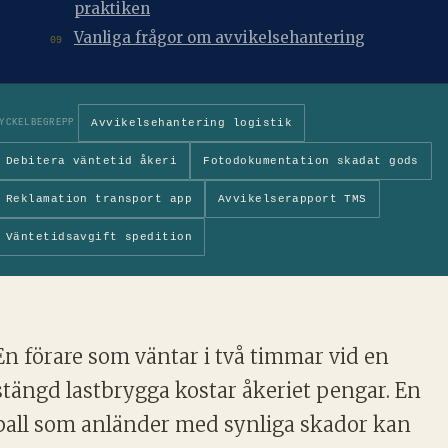
praktiken
Vanliga frågor om avvikelsehantering
09
Avvikelsehantering logistik
YCKELBEGREPP
Debitera väntetid åkeri
Fotodokumentation skadat gods
Reklamation transport app
Avvikelserapport TMS
Väntetidsavgift spedition
En förare som väntar i två timmar vid en
stängd lastbrygga kostar åkeriet pengar. En
pall som anländer med synliga skador kan