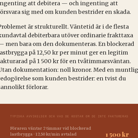
ingenting att debitera — och ingenting att
försvara sig med om kunden bestrider en skada.
Problemet är strukturellt. Väntetid är i de flesta
kundavtal debiterbara utöver ordinarie frakttaxa
— men bara om den dokumenteras. En blockerad
lastbrygga på 12,50 kr per minut ger en legitim
fakturarad på 1 500 kr för en tvåtimmarsväntan.
Utan dokumentation: noll kronor. Med en muntli
redogörelse som kunden bestrider: en tvist du
sannolikt förlorar.
TYPISKA AVVIKELSER OCH VAD DE KOSTAR OM DE INTE FAKTURERAS
Föraren väntar 2 timmar vid blockerad
1 500 kr
lastbrygga · 12,50 kr/min avtalad