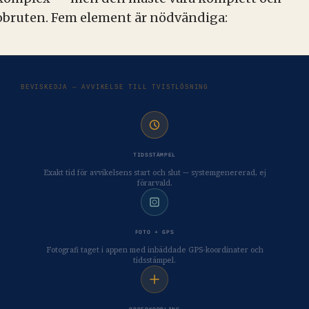
obruten. Fem element är nödvändiga:
BEVISKEDJA — AVVIKELSE TILL TVISTLÖSNING
TIDSSTÄMPEL
Exakt tid för avvikelsens start och slut — systemgenererad, ej
förarvald.
FOTO + GPS
Fotografi taget i appen med inbäddade GPS-koordinater och
tidsstämpel.