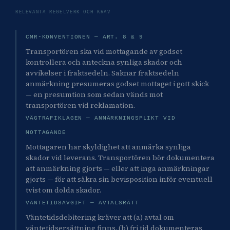
RELEVANTA REGELVERK OCH KRAV
CMR-KONVENTIONEN — ART. 8 & 9
Transportören ska vid mottagande av godset
kontrollera och anteckna synliga skador och
avvikelser i fraktsedeln. Saknar fraktsedeln
anmärkning presumeras godset mottaget i gott skick
— en presumtion som sedan vänds mot
transportören vid reklamation.
VÄGTRAFIKLAGEN — ANMÄRKNINGSPLIKT VID
MOTTAGANDE
Mottagaren har skyldighet att anmärka synliga
skador vid leverans. Transportören bör dokumentera
att anmärkning gjorts — eller att inga anmärkningar
gjorts — för att säkra sin bevisposition inför eventuell
tvist om dolda skador.
VÄNTETIDSAVGIFT — AVTALSRÄTT
Väntetidsdebitering kräver att (a) avtal om
väntetidsersättning finns, (b) fri tid dokumenteras