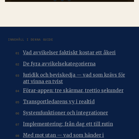
INNEHÅLL I DENNA GUIDE
Vad avvikelser faktiskt kostar ett åkeri
01
De fyra avvikelsekategorierna
02
Juridik och beviskedja — vad som krävs för
03
att vinna en tvist
Förar-appen: tre skärmar, trettio sekunder
04
Transportledarens vy i realtid
05
Systemfunktioner och integrationer
06
Implementering: från dag ett till rutin
07
Med mot utan — vad som händer i
08