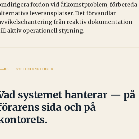
omdirigera fordon vid åtkomstproblem, förbereda
alternativa leveransplatser. Det förvandlar
avvikelsehantering från reaktiv dokumentation
till aktiv operationell styrning.
06 · SYSTEMFUNKTIONER
Vad systemet hanterar — på
förarens sida och på
kontorets.