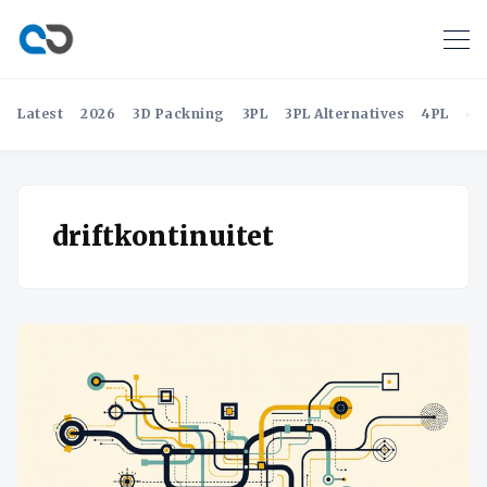
Latest
2026
3D Packning
3PL
3PL Alternatives
4PL
4P
driftkontinuitet