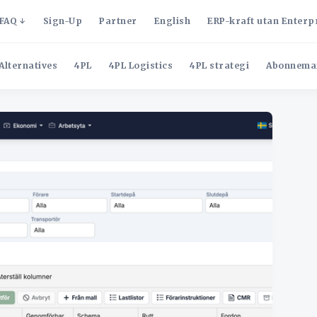
FAQ
Sign-Up
Partner
English
ERP-kraft utan Enterp
Alternatives
4PL
4PL Logistics
4PL strategi
Abonnema