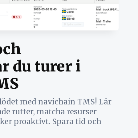
och
r du turer i
TMS
kflödet med navichain TMS! Lär
de rutter, matcha resurser
ker proaktivt. Spara tid och