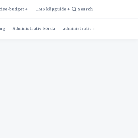
rise-budget
TMS köpguide
Search
ng
Administrativ börda
administrativ effektivitet
Admini