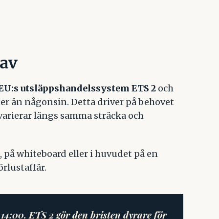
rav
EU:s utsläppshandelssystem ETS 2
och
r än någonsin. Detta driver på behovet
r varierar längs samma sträcka och
, på whiteboard eller i huvudet på en
rlustaffär.
14:00. ETS 2 gör den bristen dyrare för