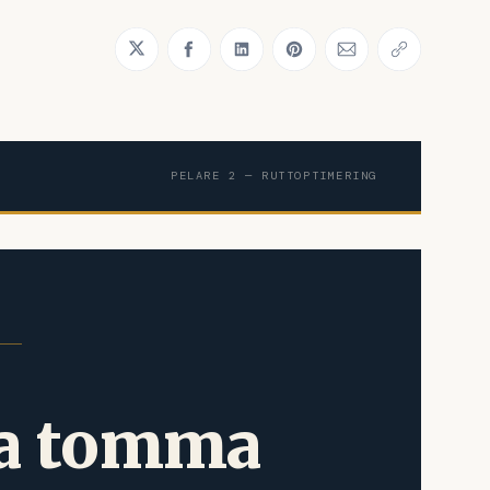
Share on Twitter
Share on Facebook
Share on LinkedIn
Share on Pinterest
Share via Emai
Copy link
PELARE 2 — RUTTOPTIMERING
ra tomma