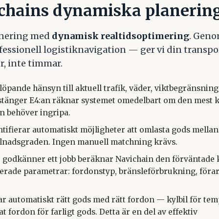
chains dynamiska planerin
lanering med
dynamisk realtidsoptimering
. Geno
ssionell logistiknavigation — ger vi din transpo
, inte timmar.
löpande hänsyn till aktuell trafik, väder, viktbegränsnin
stänger E4:an räknar systemet omedelbart om den mest ko
n behöver ingripa.
tifierar automatiskt möjligheter att omlasta gods mellan
lnadsgraden. Ingen manuell matchning krävs.
 godkänner ett jobb beräknar Navichain den förväntade 
erade parametrar: fordonstyp, bränsleförbrukning, förart
r automatiskt rätt gods med rätt fordon — kylbil för te
t fordon för farligt gods. Detta är en del av effektiv