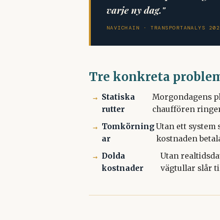
varje ny dag."
NAVICHAIN · TRANSPORTANALYS 20
Tre konkreta problem
Statiska
Morgondagens pla
rutter
chauffören ringer
Tomkörning
Utan ett system
ar
kostnaden betal
Dolda
Utan realtidsda
kostnader
vägtullar slår ti