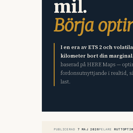
mil.
Börja opti
I en era av ETS 2 och volati
kilometer bort din marginal
baserad på HERE Maps — optim
fordonsutnyttjande i realtid, 
last.
PUBLICERAD
7 MAJ 2026
PELARE
RUTTOPTI