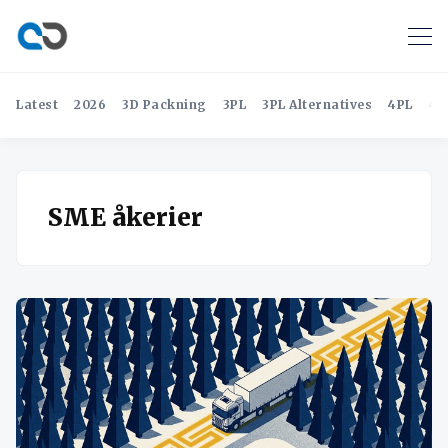
Latest
2026
3D Packning
3PL
3PL Alternatives
4PL
4P
SME åkerier