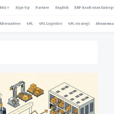
FAQ
Sign-Up
Partner
English
ERP-kraft utan Enterp
Alternatives
4PL
4PL Logistics
4PL strategi
Abonnema