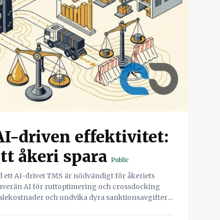
AI-driven effektivitet:
tt åkeri spara
Public
 ett AI-drivet TMS är nödvändigt för åkeriets
verän AI för ruttoptimering och crossdocking
nslekostnader och undvika dyra sanktionsavgifter,