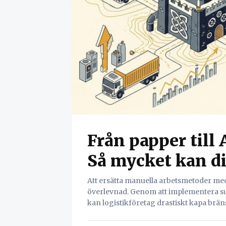
Från papper till 
Så mycket kan di
Att ersätta manuella arbetsmetoder med
överlevnad. Genom att implementera su
kan logistikföretag drastiskt kapa brä
med full datasuveränitet.