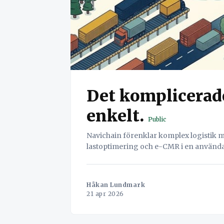
Det komplicerade
enkelt.
Public
Navichain förenklar komplex logistik m
lastoptimering och e-CMR i en använda
Håkan Lundmark
21 apr 2026