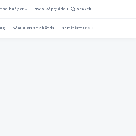
rise-budget
TMS köpguide
Search
ng
Administrativ börda
administrativ effektivitet
Admini