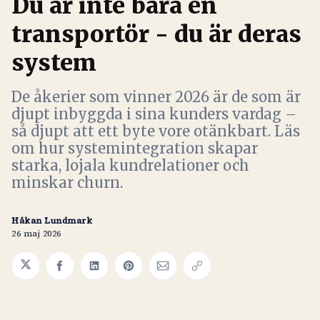
Du är inte bara en
transportör - du är deras
system
De åkerier som vinner 2026 är de som är
djupt inbyggda i sina kunders vardag –
så djupt att ett byte vore otänkbart. Läs
om hur systemintegration skapar
starka, lojala kundrelationer och
minskar churn.
Håkan Lundmark
26 maj 2026
Share on Twitter
Share on Facebook
Share on LinkedIn
Share on Pinterest
Share via Email
Copy link