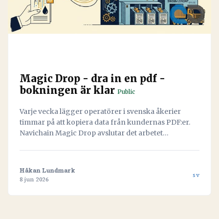
Magic Drop - dra in en pdf -
bokningen är klar
Public
Varje vecka lägger operatörer i svenska åkerier
timmar på att kopiera data från kundernas PDF:er.
Navichain Magic Drop avslutar det arbetet
permanent genom att låta AI läsa dokumenten och
skapa bokningen automatiskt.
Håkan Lundmark
sv
8 jun 2026