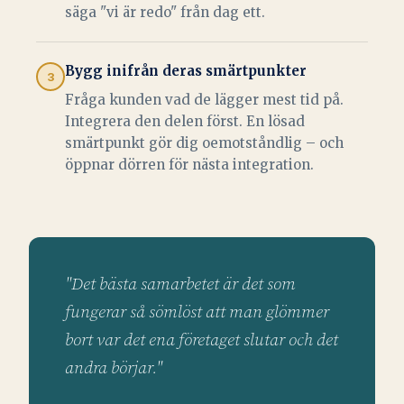
säga "vi är redo" från dag ett.
Bygg inifrån deras smärtpunkter
3
Fråga kunden vad de lägger mest tid på.
Integrera den delen först. En lösad
smärtpunkt gör dig oemotståndlig – och
öppnar dörren för nästa integration.
"Det bästa samarbetet är det som
fungerar så sömlöst att man glömmer
bort var det ena företaget slutar och det
andra börjar."