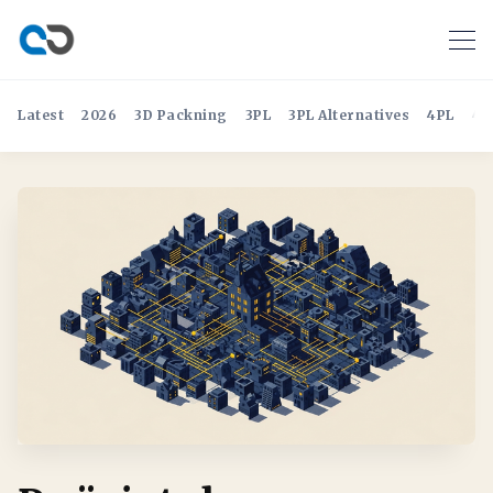
Latest
2026
3D Packning
3PL
3PL Alternatives
4PL
4P