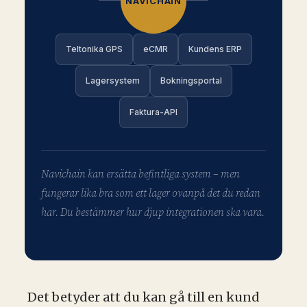
NAVI­CHAIN
Teltonika GPS
eCMR
Kundens ERP
Lager­system
Boknings­portal
Faktura-API
Navichain kan ersätta befintliga system – men
fungerar lika bra som ett lager ovanpå det du redan
har. Du bestämmer hur djup integrationen ska vara.
Det betyder att du kan gå till en kund