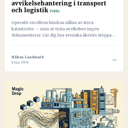
avvikelsehantering i transport
och logistik
Public
Operativ excellens hindras sällan av stora
katastrofer — utan av tysta avvikelser ingen
dokumenterar. Lär dig hur svenska åkerier stoppar
läckaget och vänder misstag till värdefull data med
hjälp av Navichains integrerade kvalitetsledning
direkt i arbetsflödet.
Håkan Lundmark
sv
8 jun 2026