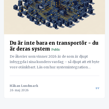
Du är inte bara en transportör - du
är deras system
Public
De åkerier som vinner 2026 är de som är djupt
inbyggda i sina kunders vardag – så djupt att ett byte
vore otänkbart. Läs om hur systemintegration
skapar starka, lojala kundrelationer och minskar
churn.
Håkan Lundmark
sv
26 maj 2026