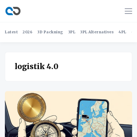
Latest
2026
3D Packning
3PL
3PL Alternatives
4PL
4P
logistik 4.0