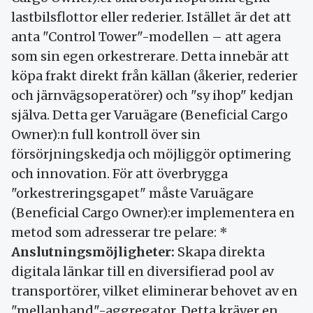
lastbilsflottor eller rederier. Istället är det att
anta "Control Tower"-modellen – att agera
som sin egen orkestrerare. Detta innebär att
köpa frakt direkt från källan (åkerier, rederier
och järnvägsoperatörer) och "sy ihop" kedjan
själva. Detta ger Varuägare (Beneficial Cargo
Owner):n full kontroll över sin
försörjningskedja och möjliggör optimering
och innovation. För att överbrygga
"orkestreringsgapet" måste Varuägare
(Beneficial Cargo Owner):er implementera en
metod som adresserar tre pelare: *
Anslutningsmöjligheter:
Skapa direkta
digitala länkar till en diversifierad pool av
transportörer, vilket eliminerar behovet av en
"mellanhand"-aggregator. Detta kräver en