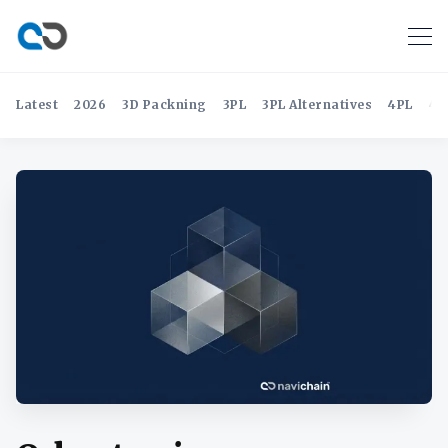
Latest
2026
3D Packning
3PL
3PL Alternatives
4PL
4P