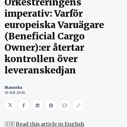
Orkestreringens
imperativ: Varför
europeiska Varuägare
(Beneficial Cargo
Owner):er återtar
kontrollen över
leveranskedjan
Manusha
10 feb 2026
Share on Twitter
Share on Facebook
Share on LinkedIn
Share on Pinterest
Share via Email
Copy link
🇬🇧
Read this article in English