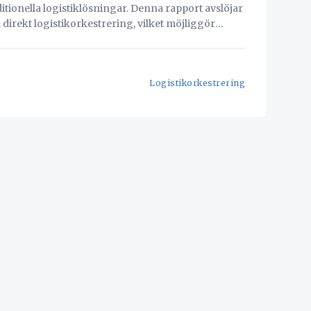
ionella logistiklösningar. Denna rapport avslöjar
 direkt logistikorkestrering, vilket möjliggör
ean
Bcos Are Reclaiming The Supply Chain Sammanfattning
Logistikorkestrering