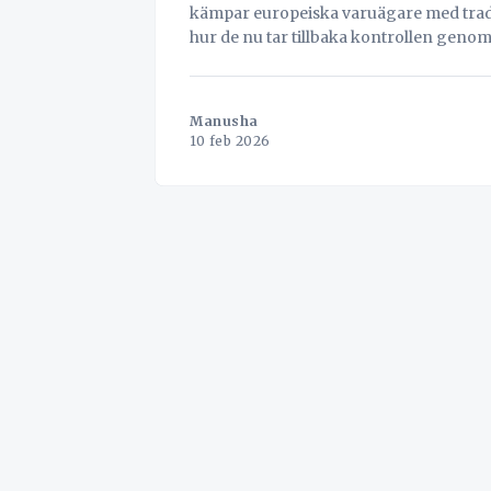
kämpar europeiska varuägare med tradit
hur de nu tar tillbaka kontrollen genom
datasouveränitet och operativ excellens. The Orchestration Imperative Why Europ
Manusha
10 feb 2026