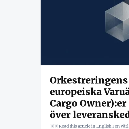
Orkestreringens 
europeiska Varuä
Cargo Owner):er 
över leveranske
🇬🇧 Read this article in English I en värld av ökande osäkerhet och pressade marginaler