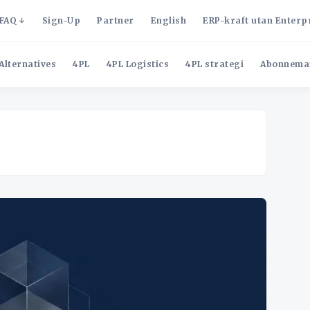
FAQ
Sign-Up
Partner
English
ERP-kraft utan Enterp
Alternatives
4PL
4PL Logistics
4PL strategi
Abonnema