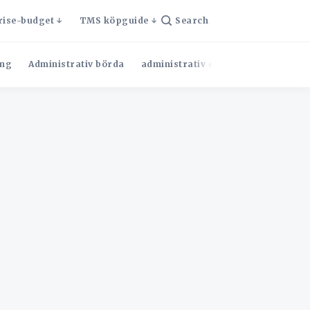
rise-budget
TMS köpguide
Search
ng
Administrativ börda
administrativ effektivitet
Admini