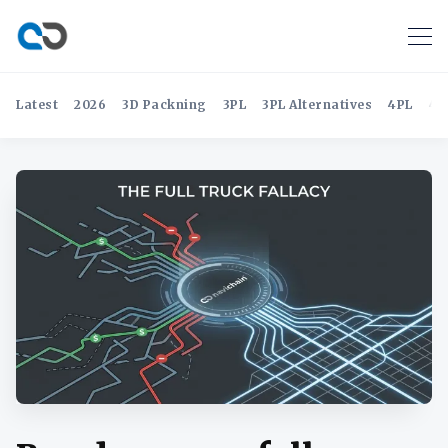
Latest
2026
3D Packning
3PL
3PL Alternatives
4PL
4P