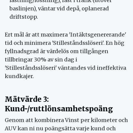
lastning/lossning), fast i trafik (utöver
baslinjen), väntar vid depå, oplanerad
driftstopp.
Ert mål är att maximera 'Intäktsgenererande'
tid och minimera 'Stilleståndsslöseri'. En hög
fyllnadsgrad är värdelös om tillgången
tillbringar 30% av sin dag i
'Stilleståndsslöseri' väntandes vid ineffektiva
kundkajer.
Mätvärde 3:
Kund-/ruttlönsamhetspoäng
Genom att kombinera Vinst per kilometer och
AUV kan ni nu poängsätta varje kund och