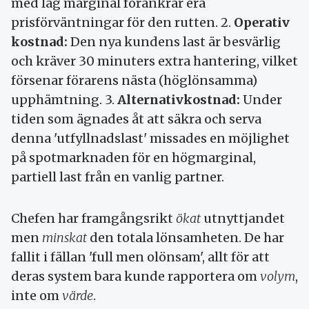
med låg marginal förankrar era
prisförväntningar för den rutten. 2.
Operativ
kostnad:
Den nya kundens last är besvärlig
och kräver 30 minuters extra hantering, vilket
försenar förarens nästa (höglönsamma)
upphämtning. 3.
Alternativkostnad:
Under
tiden som ägnades åt att säkra och serva
denna 'utfyllnadslast' missades en möjlighet
på spotmarknaden för en högmarginal,
partiell last från en vanlig partner.
Chefen har framgångsrikt
ökat
utnyttjandet
men
minskat
den totala lönsamheten. De har
fallit i fällan 'full men olönsam', allt för att
deras system bara kunde rapportera om
volym
,
inte om
värde
.