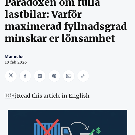
Paradoxen om fulla
lastbilar: Varför
maximerad fyllnadsgrad
minskar er lönsamhet
Manusha
10 feb 2026
Share on Twitter
Share on Facebook
Share on LinkedIn
Share on Pinterest
Share via Email
Copy link
🇬🇧
Read this article in English