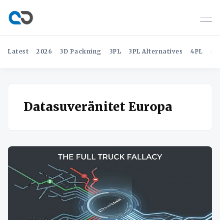
Latest
2026
3D Packning
3PL
3PL Alternatives
4PL
4P
Datasuveränitet Europa