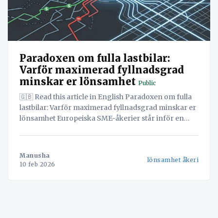
Paradoxen om fulla lastbilar:
Varför maximerad fyllnadsgrad
minskar er lönsamhet
Public
🇬🇧 Read this article in English Paradoxen om fulla
lastbilar: Varför maximerad fyllnadsgrad minskar er
lönsamhet Europeiska SME-åkerier står inför en
oöverträffad marginalpress, med genomsnittliga
vinster pressade till knappt 2,5%. I denna miljö känns
en låg 'fyllnadsgrad' – där tomkörning fortfarande
Manusha
lönsamhet åkeri
står för nästan 20% av alla lastbilsresor i
10 feb 2026