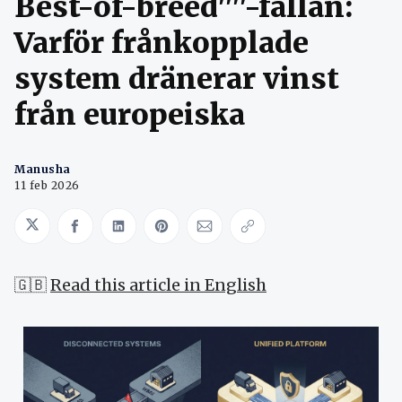
Best-of-breed''''-fällan:
Varför frånkopplade
system dränerar vinst
från europeiska
Manusha
11 feb 2026
Share on Twitter
Share on Facebook
Share on LinkedIn
Share on Pinterest
Share via Email
Copy link
🇬🇧
Read this article in English