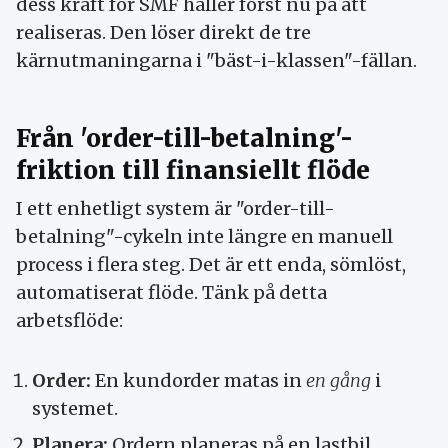
dess kraft för SMF håller först nu på att
realiseras. Den löser direkt de tre
kärnutmaningarna i "bäst-i-klassen"-fällan.
Från 'order-till-betalning'-
friktion till finansiellt flöde
I ett enhetligt system är "order-till-
betalning"-cykeln inte längre en manuell
process i flera steg. Det är ett enda, sömlöst,
automatiserat flöde. Tänk på detta
arbetsflöde:
Order:
En kundorder matas in
en gång
i
systemet.
Planera:
Ordern planeras på en lastbil