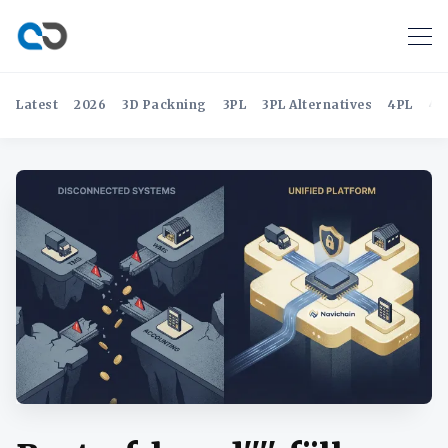
Latest
2026
3D Packning
3PL
3PL Alternatives
4PL
4P