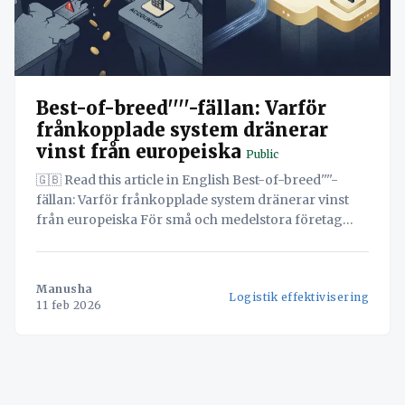
Best-of-breed''''-fällan: Varför
frånkopplade system dränerar
vinst från europeiska
Public
🇬🇧 Read this article in English Best-of-breed''''-
fällan: Varför frånkopplade system dränerar vinst
från europeiska För små och medelstora företag
(SMF) inom den europeiska transportsektorn
fortsätter 2025 att vara en period av intensiv press.
En avkylning av konsumentefterfrågan och
Manusha
Logistik effektivisering
sjunkande fraktpriser har pressat redan tunna
11 feb 2026
vinstmarginaler, som