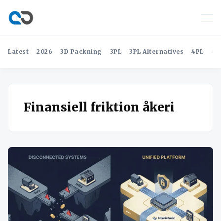
Latest
2026
3D Packning
3PL
3PL Alternatives
4PL
4P
Finansiell friktion åkeri