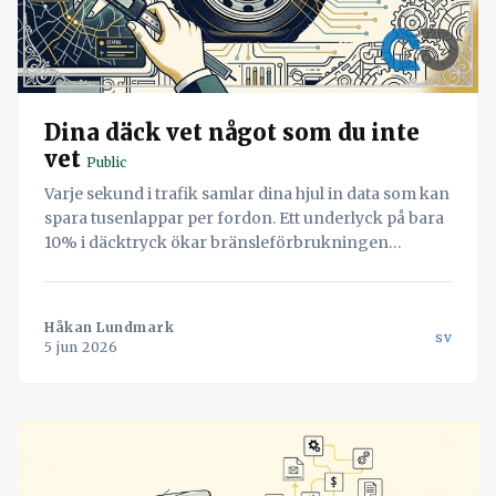
Dina däck vet något som du inte
vet
Public
Varje sekund i trafik samlar dina hjul in data som kan
spara tusenlappar per fordon. Ett underlyck på bara
10% i däcktryck ökar bränsleförbrukningen
märkbart och förkortar däckets livslängd med upp
till 20%. Navichain förvandlar denna dolda kostnad
till en hanterbar variabel genom att integrera TPMS
Håkan Lundmark
sv
5 jun 2026