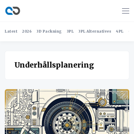
Latest
2026
3D Packning
3PL
3PL Alternatives
4PL
4P
Underhållsplanering