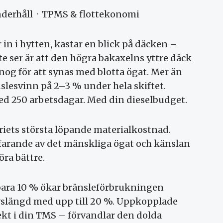
underhåll · TPMS & flottekonomi
 in i hytten, kastar en blick på däcken –
te ser är att den högra bakaxelns yttre däck
 nog för att synas med blotta ögat. Mer än
nslesvinn på 2–3 % under hela skiftet.
Med 250 arbetsdagar. Med din dieselbudget.
eriets största löpande materialkostnad.
tfarande av det mänskliga ögat och känslan
öra bättre.
bara 10 % ökar bränsleförbrukningen
ivslängd med upp till 20 %. Uppkopplade
kt i din TMS – förvandlar den dolda