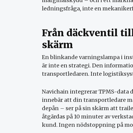
marginalskydd – och i ett marknad
ledningsfråga, inte en mekaniker
Från däckventil ti
skärm
En blinkande varningslampa i ins
är inte en strategi. Den informat
transportledaren. Inte logistiksy
Navichain integrerar TPMS-data di
innebär att din transportledare
depån – ser på sin skärm att trail
åtgärdas på 10 minuter av verkst
kund. Ingen nödstoppning på mo