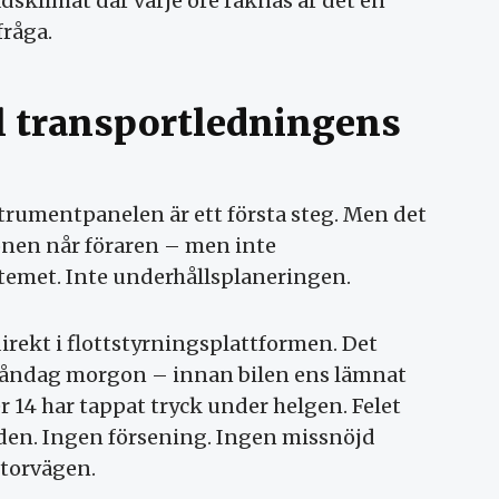
sklimat där varje öre räknas är det en
fråga.
ll transportledningens
trumentpanelen är ett första steg. Men det
ionen når föraren – men inte
stemet. Inte underhållsplaneringen.
rekt i flottstyrningsplattformen. Det
 måndag morgon – innan bilen ens lämnat
er 14 har tappat tryck under helgen. Felet
aden. Ingen försening. Ingen missnöjd
torvägen.