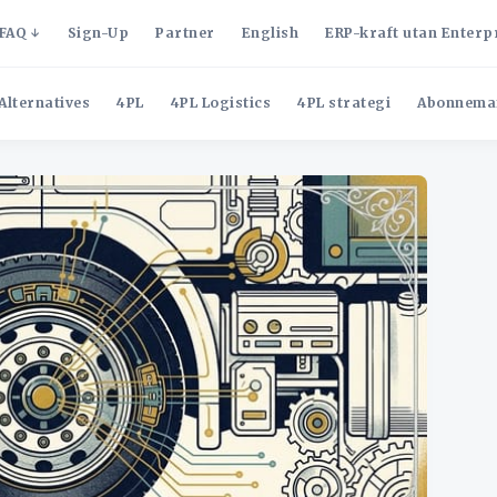
FAQ
Sign-Up
Partner
English
ERP-kraft utan Enterp
Alternatives
4PL
4PL Logistics
4PL strategi
Abonnema