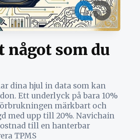
t något som du
lar dina hjul in data som kan
rdon. Ett underlyck på bara 10%
eförbrukningen märkbart och
gd med upp till 20%. Navichain
ostnad till en hanterbar
grera TPMS