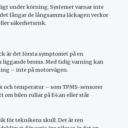
ligt under körning. Systemet varnar inte
– det fångar de långsamma läckagen veckor
ller säkerhetsrisk.
ck är det första symptomet på en
 liggande broms. Med tidig varning kan
ning – inte på motorvägen.
yck och temperatur – som TPMS-sensorer
t om bilen rullar på E4:an eller står
k för teknikens skull. Det är ren