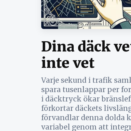
Dina däck ve
inte vet
Varje sekund i trafik sam
spara tusenlappar per fo
i däcktryck ökar bränsl
förkortar däckets livslän
förvandlar denna dolda k
variabel genom att inte