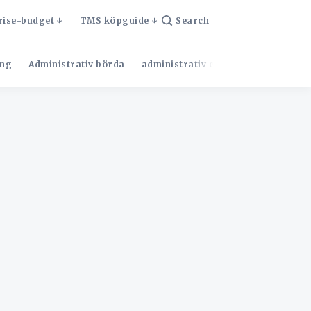
rise-budget
TMS köpguide
Search
ng
Administrativ börda
administrativ effektivitet
Admini