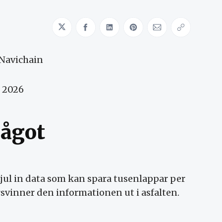
Share on Twitter
Share on Facebook
Share on LinkedIn
Share on Pinterest
Share via Emai
Copy link
 Navichain
n 2026
något
hjul in data som kan spara tusenlappar per
svinner den informationen ut i asfalten.