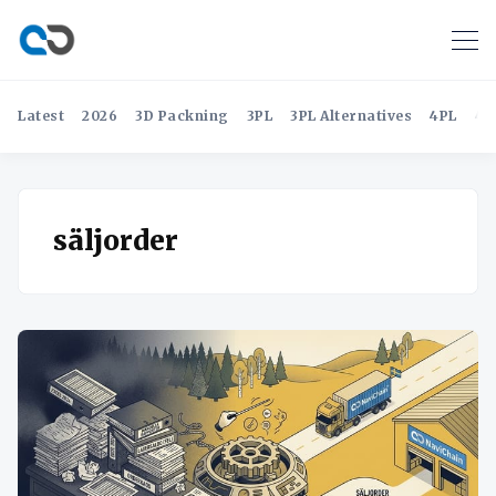
Latest
2026
3D Packning
3PL
3PL Alternatives
4PL
4P
säljorder