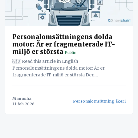
Personalomsättningens dolda
motor: Är er fragmenterade IT-
miljö er största
Public
🇬🇧 Read this article in English
Personalomsättningens dolda motor: Är er
fragmenterade IT-miljö er största Den
skandinaviska och europeiska logistiksektorn står
inför en paradox. Samtidigt som efterfrågan på
transporter ökar, krymper poolen av tillgängliga,
Manusha
Personalomsättning åkeri
kvalificerade chaufförer. Enligt data från
11 feb 2026
International Road Transport Union (IRU) är bristen
på lastbilschaufförer i Europa fortfarande