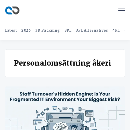
Latest
2026
3D Packning
3PL
3PL Alternatives
4PL
4P
Personalomsättning åkeri