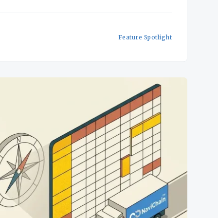
friktion leder oundvikligen till fel, försenade
Feature Spotlight