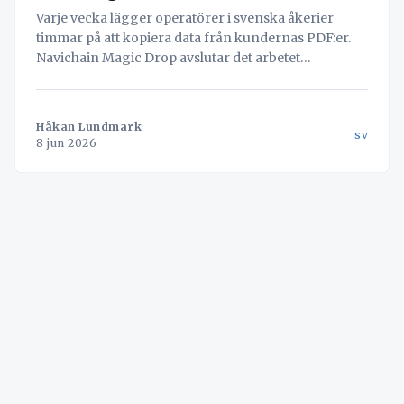
Varje vecka lägger operatörer i svenska åkerier
timmar på att kopiera data från kundernas PDF:er.
Navichain Magic Drop avslutar det arbetet
permanent genom att låta AI läsa dokumenten och
skapa bokningen automatiskt.
Håkan Lundmark
sv
8 jun 2026