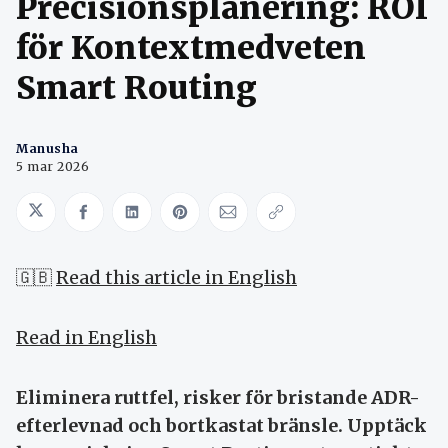
Precisionsplanering: ROI
för Kontextmedveten
Smart Routing
Manusha
5 mar 2026
Share on Twitter
Share on Facebook
Share on LinkedIn
Share on Pinterest
Share via Email
Copy link
🇬🇧
Read this article in English
Read in English
Eliminera ruttfel, risker för bristande ADR-
efterlevnad och bortkastat bränsle. Upptäck