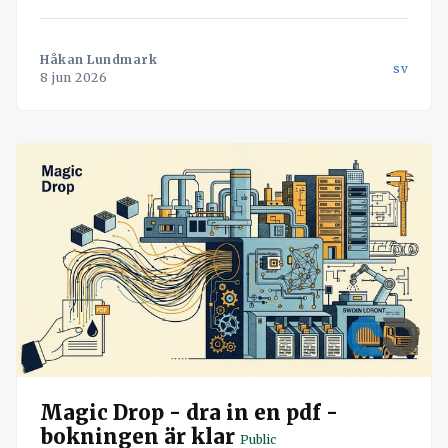
läckaget och vänder misstag till värdefull data med
hjälp av Navichains integrerade kvalitetsledning
direkt i arbetsflödet.
Håkan Lundmark
sv
8 jun 2026
Magic Drop - dra in en pdf -
bokningen är klar
Public