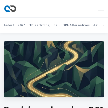
Latest
2026
3D Packning
3PL
3PL Alternatives
4PL
4P