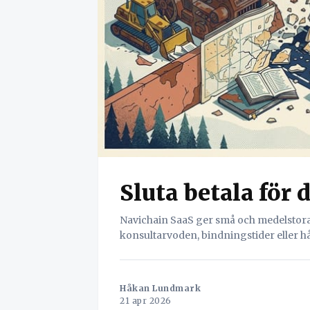
Sluta betala för 
Navichain SaaS ger små och medelstora å
konsultarvoden, bindningstider eller h
Håkan Lundmark
21 apr 2026