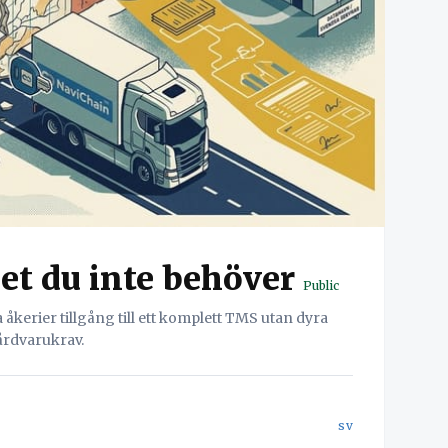
det du inte behöver
Public
kerier tillgång till ett komplett TMS utan dyra
årdvarukrav.
sv