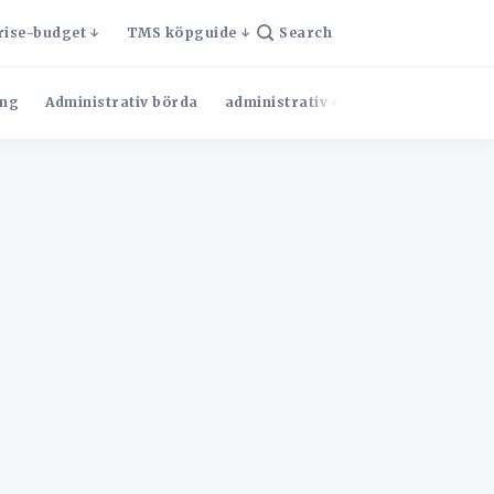
rise-budget
TMS köpguide
Search
ng
Administrativ börda
administrativ effektivitet
Admini