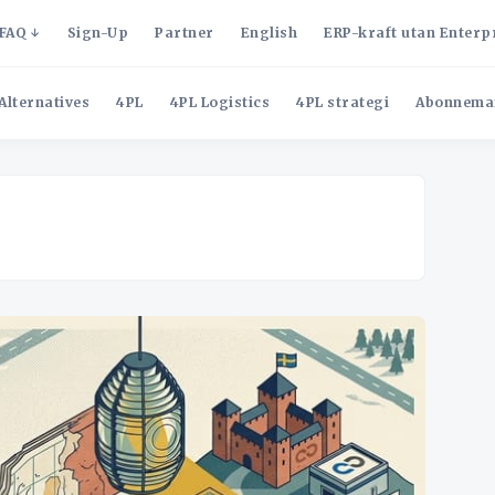
FAQ
Sign-Up
Partner
English
ERP-kraft utan Enterp
Alternatives
4PL
4PL Logistics
4PL strategi
Abonnema