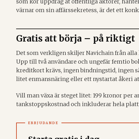
som kör uppdrag åt offentliga aktörer, hanter
värnar om sin affärssekretess, är det ett kon
Gratis att börja – på riktigt
Det som verkligen skiljer Navichain från all
Upp till två användare och ungefär femtio b
kreditkort krävs, ingen bindningstid, ingen säl
litet enmansnäring eller ett nystartat åkeri at
Vill man växa är steget litet: 199 kronor pe
tankstoppskostnad och inkluderar hela plattf