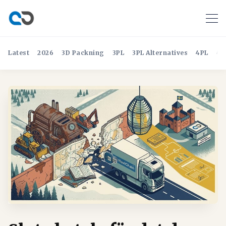
Latest
2026
3D Packning
3PL
3PL Alternatives
4PL
4P