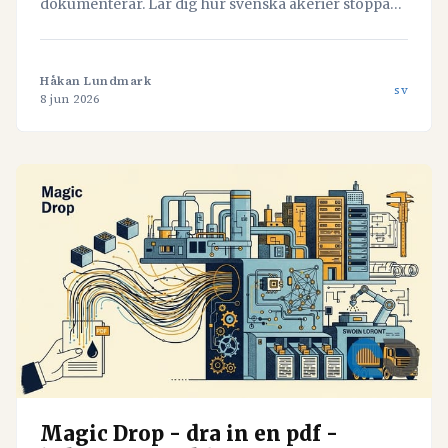
dokumenterar. Lär dig hur svenska åkerier stoppar
läckaget och vänder misstag till värdefull data med
hjälp av Navichains integrerade kvalitetsledning
direkt i arbetsflödet.
Håkan Lundmark
sv
8 jun 2026
Magic Drop - dra in en pdf -