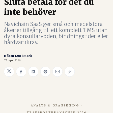
Sluta betala för det du
inte behöver
Navichain SaaS ger små och medelstora
åkerier tillgång till ett komplett TMS utan
dyra konsultarvoden, bindningstider eller
hårdvarukrav.
Håkan Lundmark
21 apr 2026
Share on Twitter
Share on Facebook
Share on LinkedIn
Share on Pinterest
Share via Email
Copy link
ANALYS & GRANSKNING ·
TRANSPORTBRANSCHEN 2026