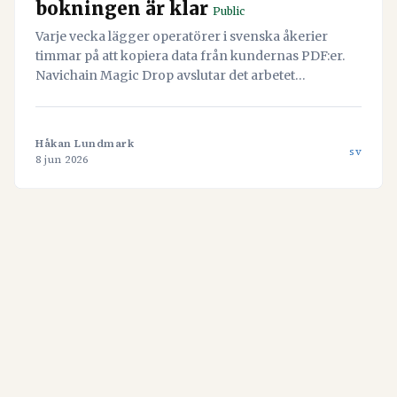
bokningen är klar
Public
Varje vecka lägger operatörer i svenska åkerier
timmar på att kopiera data från kundernas PDF:er.
Navichain Magic Drop avslutar det arbetet
permanent genom att låta AI läsa dokumenten och
skapa bokningen automatiskt.
Håkan Lundmark
sv
8 jun 2026