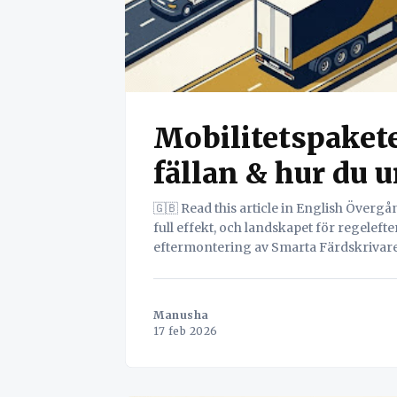
Mobilitetspaket
fällan & hur du 
🇬🇧 Read this article in English Övergångsperioden är över. EU:s Mobilitetspaket 1 har nu
full effekt, och landskapet för regeleft
eftermontering av Smarta Färdskrivare 
inkluderingen av Lätta Lastbilar (LCV) u
Manusha
17 feb 2026