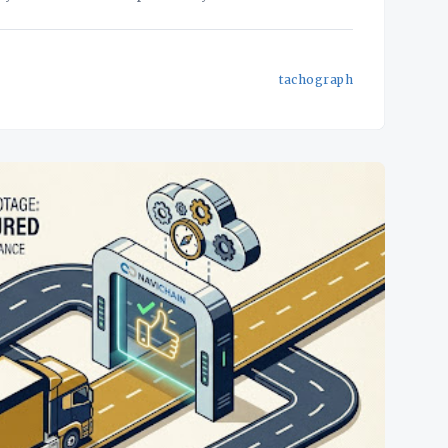
exclusively for heavy goods vehicles (HGVs). For many businesses,
tachograph