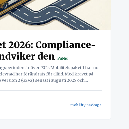
et 2026: Compliance-
undviker den
Public
erlevnad har förändrats för alltid. Med kravet på
version 2 (G2V2) senast i augusti 2025 och
nder 2026, är eran av att
mobility package