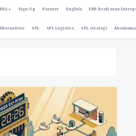
FAQ
Sign-Up
Partner
English
ERP-kraft utan Enterp
Alternatives
4PL
4PL Logistics
4PL strategi
Abonnema