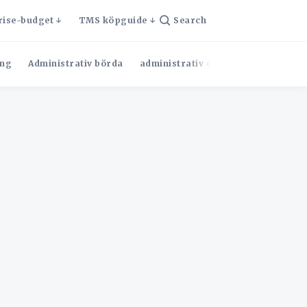
rise-budget
TMS köpguide
Search
ng
Administrativ börda
administrativ effektivitet
Admini