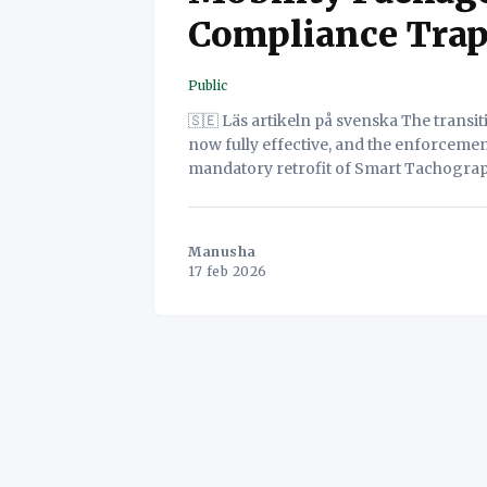
Compliance Trap
Public
🇸🇪 Läs artikeln på svenska The transition period is over. The EU Mobility Package 1 is
now fully effective, and the enforceme
mandatory retrofit of Smart Tachograp
inclusion of Light Commercial Vehicles (
Manusha
17 feb 2026