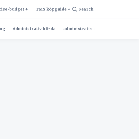
rise-budget
TMS köpguide
Search
ng
Administrativ börda
administrativ effektivitet
Admini