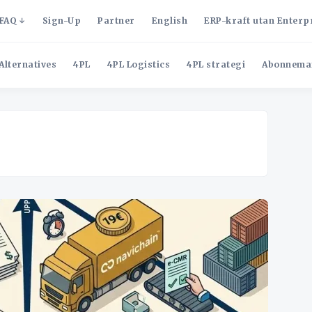
FAQ
Sign-Up
Partner
English
ERP-kraft utan Enterp
Alternatives
4PL
4PL Logistics
4PL strategi
Abonnema