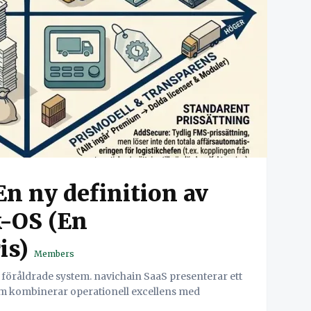
n ny definition av
k-OS (En
is)
Members
 föråldrade system. navichain SaaS presenterar ett
om kombinerar operationell excellens med