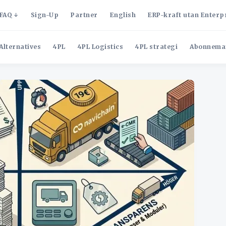
FAQ
Sign-Up
Partner
English
ERP-kraft utan Enterp
Alternatives
4PL
4PL Logistics
4PL strategi
Abonnema