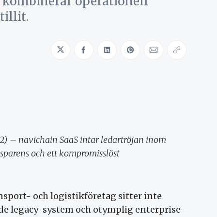
 kombinerar operationell
illit.
Share on Twitter
Share on Facebook
Share on LinkedIn
Share on Pinterest
Share via Emai
Copy link
 2) – navichain SaaS intar ledartröjan inom
sparens och ett kompromisslöst
sport- och logistikföretag sitter inte
ade legacy-system och otymplig enterprise-