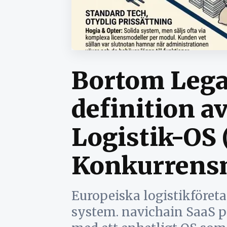
Bortom Lega
definition a
Logistik-OS 
Konkurrensm
Europeiska logistikföret
system. navichain SaaS p