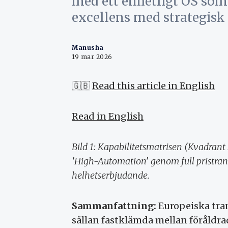
med ett enhetligt OS som
excellens med strategisk t
Manusha
19 mar 2026
🇬🇧
Read this article in English
Read in English
Bild 1: Kapabilitetsmatrisen (Kvadrant
'High-Automation' genom full pristran
helhetserbjudande.
Sammanfattning:
Europeiska tran
sällan fastklämda mellan föråldr