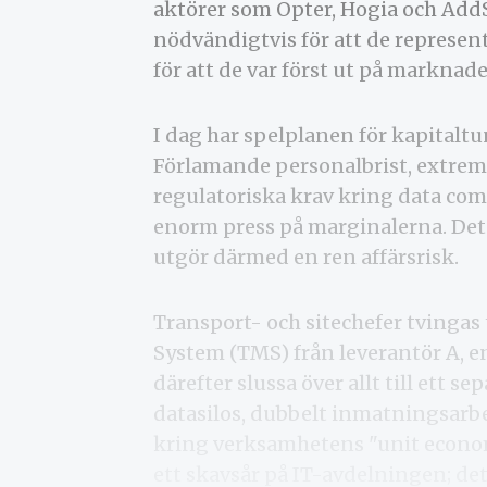
aktörer som Opter, Hogia och AddSe
nödvändigtvis för att de represen
för att de var först ut på marknad
I dag har spelplanen för kapitalt
Förlamande personalbrist, extrem v
regulatoriska krav kring data com
enorm press på marginalerna. De
utgör därmed en ren affärsrisk.
Transport- och sitechefer tvinga
System (TMS) från leverantör A, e
därefter slussa över allt till ett 
datasilos, dubbelt inmatningsarbe
kring verksamhetens "unit economic
ett skavsår på IT-avdelningen; det