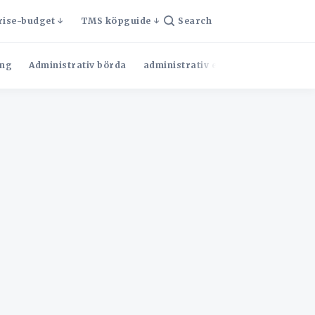
rise-budget
TMS köpguide
Search
ng
Administrativ börda
administrativ effektivitet
Admini