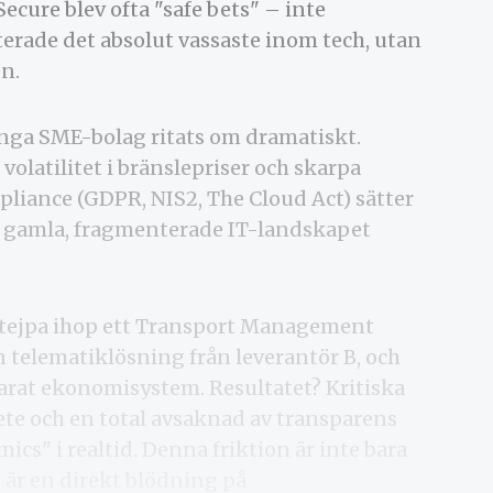
cure blev ofta "safe bets" – inte
terade det absolut vassaste inom tech, utan
en.
unga SME-bolag ritats om dramatiskt.
olatilitet i bränslepriser och skarpa
pliance (GDPR, NIS2, The Cloud Act) sätter
t gamla, fragmenterade IT-landskapet
s tejpa ihop ett Transport Management
n telematiklösning från leverantör B, och
separat ekonomisystem. Resultatet? Kritiska
te och en total avsaknad av transparens
s" i realtid. Denna friktion är inte bara
 är en direkt blödning på