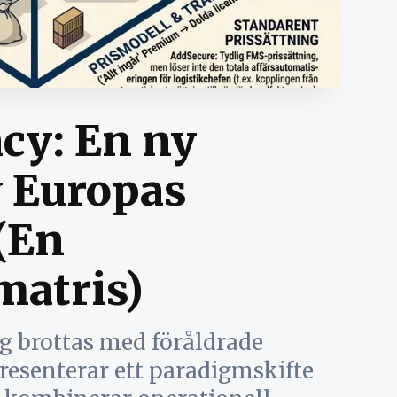
cy: En ny
v Europas
(En
atris)
ag brottas med föråldrade
resenterar ett paradigmskifte