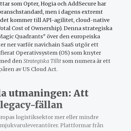
ättar som Opter, Hogia och AddSecure har
 branschstandard, men i dagens extremt
 det kommer till API-agilitet, cloud-native
otal Cost of Ownership). Denna strategiska
"Magic Quadrants" över den europeiska
r ner varför navichain SaaS utgör ett
nifierat Operativsystem (OS) som knyter
med den
Strategiska Tillit
som numera är ett
påren av US Cloud Act.
la utmaningen: Att
 legacy-fällan
ropas logistiksektor mer eller mindre
e mjukvaruleverantörer. Plattformar från