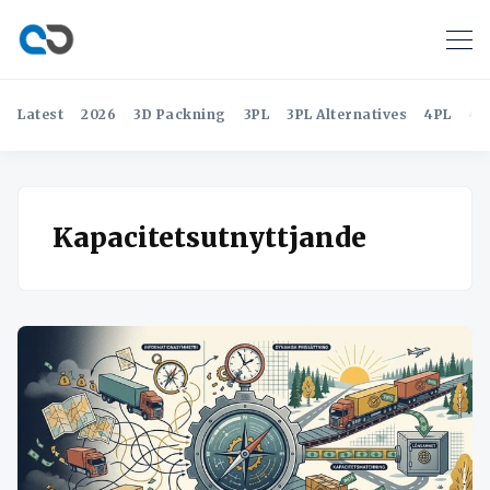
Latest
2026
3D Packning
3PL
3PL Alternatives
4PL
4P
Kapacitetsutnyttjande