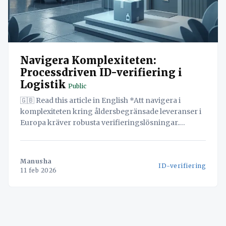
Navigera Komplexiteten:
Processdriven ID-verifiering i
Logistik
Public
🇬🇧 Read this article in English *Att navigera i
komplexiteten kring åldersbegränsade leveranser i
Europa kräver robusta verifieringslösningar.
Upptäck hur Navichains innovativa Processdrivna
Verifiering stärker dina förare och säkerställer
efterlevnad vid det kritiska "dörrögonblicket" och
Manusha
ID-verifiering
skapar ett oföränderligt revisionsspår. Detta white
11 feb 2026
paper utforskar hur standardiserade arbetsflöden
kan revolutionera dina