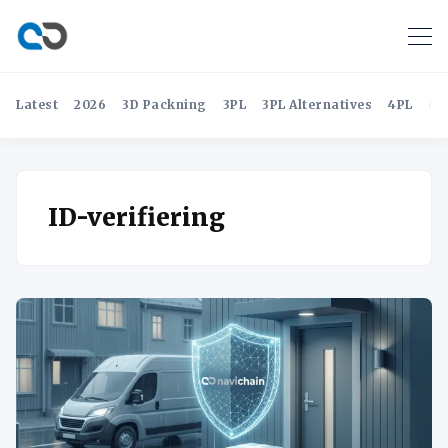
Latest
2026
3D Packning
3PL
3PL Alternatives
4PL
4P
ID-verifiering