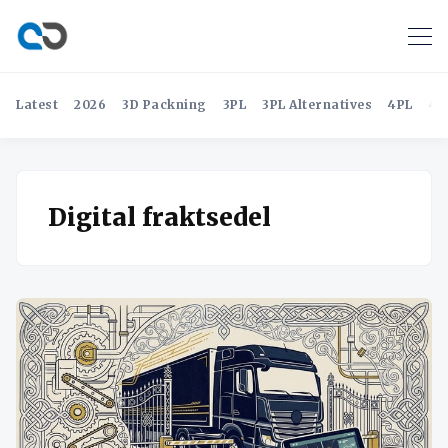
Latest
2026
3D Packning
3PL
3PL Alternatives
4PL
4P
Digital fraktsedel