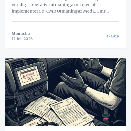
verkliga, operativa utmaningarna med att
implementera e-CMR Utmaningar Med E Cmr
Implementering Logistik Omställningen till digitala
fraktsedlar (e-CMR) beskrivs ofta som en enkel "no-
brainer" för logistikbranschen. Löftet är papperslös
Manusha
e-CMR
effektivitet, sparad tid och minskat administrativt
11 feb 2026
arbete. Men för de åkerier