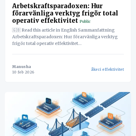
Arbetskraftsparadoxen: Hur
förarvänliga verktyg frigör total
operativ effektivitet
Public
🇬🇧 Read this article in English Sammanfattning
Arbetskraftsparadoxen: Hur förarvänliga verktyg
frigör total operativ effektivitet
Föraradministrationen krossar logistikens SME:er,
skapar datafördröjningar och utbrändhet. Lär dig
hur du enar verksamheten, säkrar datakontroll inom
Manusha
åkeri effektivitet
EU och använder säker AI för ökad effektivitet. Den
10 feb 2026
europeiska logistiksektorn står inför en allvarlig
förarbrist; IRU rapporterar