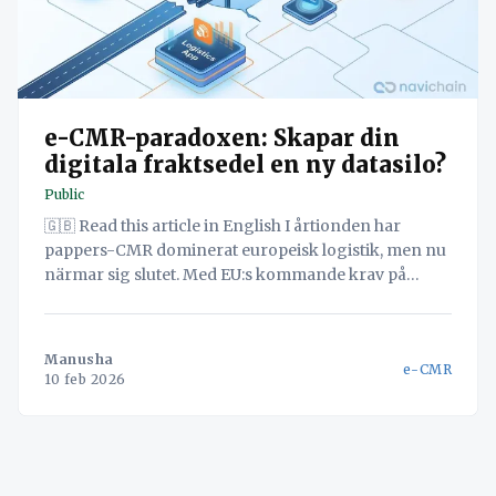
e-CMR-paradoxen: Skapar din
digitala fraktsedel en ny datasilo?
Public
🇬🇧 Read this article in English I årtionden har
pappers-CMR dominerat europeisk logistik, men nu
närmar sig slutet. Med EU:s kommande krav på
digital transportinformation (FTI) är e-CMR inte
längre valfritt, utan en nödvändighet. Upptäck
varför e-CMR är en strategisk möjlighet och hur du
Manusha
e-CMR
kan förbereda dig inför 2026. Under
10 feb 2026