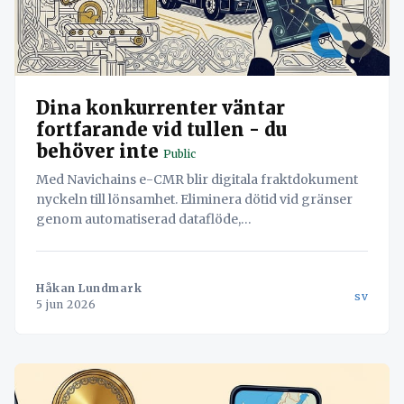
Dina konkurrenter väntar
fortfarande vid tullen - du
behöver inte
Public
Med Navichains e-CMR blir digitala fraktdokument
nyckeln till lönsamhet. Eliminera dötid vid gränser
genom automatiserad dataflöde,
förhandsgodkännande och realtidsinformation till
varuägare, tull och förare. Upplev en friktionsfri
logistik med en integrerad lösning som gör dig svår
Håkan Lundmark
sv
att byta ut.
5 jun 2026