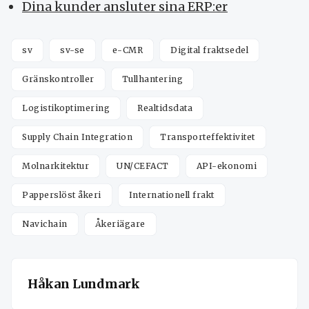
Dina kunder ansluter sina ERP:er
sv
sv-se
e-CMR
Digital fraktsedel
Gränskontroller
Tullhantering
Logistikoptimering
Realtidsdata
Supply Chain Integration
Transporteffektivitet
Molnarkitektur
UN/CEFACT
API-ekonomi
Papperslöst åkeri
Internationell frakt
Navichain
Åkeriägare
Håkan Lundmark