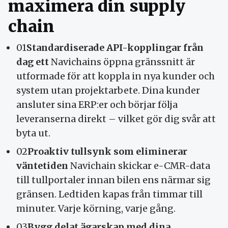
maximera din supply
chain
01
Standardiserade API-kopplingar från
dag ett
Navichains öppna gränssnitt är
utformade för att koppla in nya kunder och
system utan projektarbete. Dina kunder
ansluter sina ERP:er och börjar följa
leveranserna direkt – vilket gör dig svår att
byta ut.
02
Proaktiv tullsynk som eliminerar
väntetiden
Navichain skickar e-CMR-data
till tullportaler innan bilen ens närmar sig
gränsen. Ledtiden kapas från timmar till
minuter. Varje körning, varje gång.
03
Bygg delat ägarskap med dina