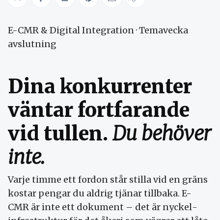
Share on Twitter
Share on Facebook
Share on LinkedIn
Share on Pinterest
Share via Email
Copy link
E-CMR & Digital Integration · Temavecka
avslutning
Dina konkurrenter
väntar fortfarande
vid tullen.
Du behöver
inte.
Varje timme ett fordon står stilla vid en gräns
kostar pengar du aldrig tjänar tillbaka. E-
CMR är inte ett dokument – det är nyckel­