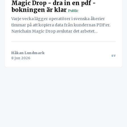
Magic Drop - dra in en pdf -
bokningen är klar
Public
Varje vecka lägger operatörer i svenska åkerier
timmar på att kopiera data från kundernas PDF:er.
Navichain Magic Drop avslutar det arbetet
permanent genom att låta AI läsa dokumenten och
skapa bokningen automatiskt.
Håkan Lundmark
sv
8 jun 2026