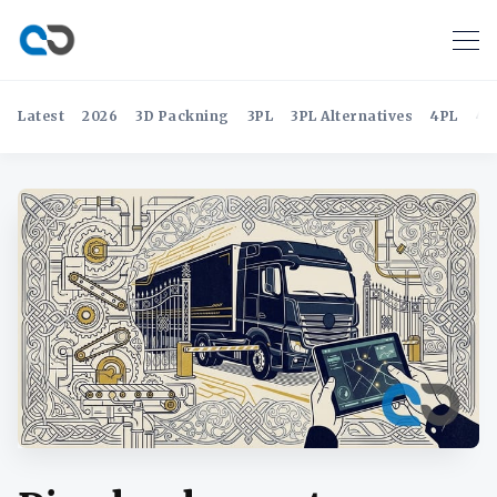
Latest
2026
3D Packning
3PL
3PL Alternatives
4PL
4P