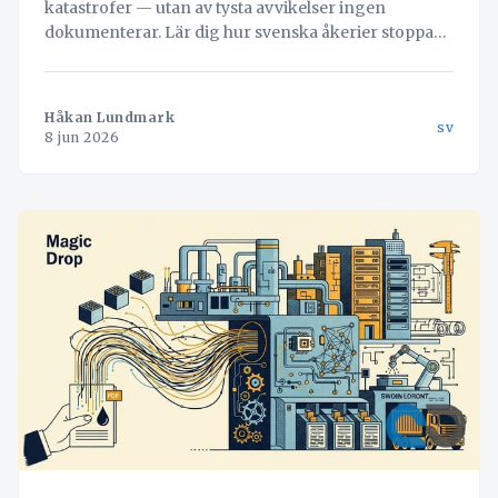
katastrofer — utan av tysta avvikelser ingen
dokumenterar. Lär dig hur svenska åkerier stoppar
läckaget och vänder misstag till värdefull data med
hjälp av Navichains integrerade kvalitetsledning
direkt i arbetsflödet.
Håkan Lundmark
sv
8 jun 2026