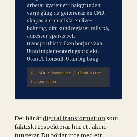
arbetar systemet i bakgrunden:
varje gång du genererar en CMR
skapas automatiskt en live-
bokning, ditt kundregister fylls på,
adresser sparas och
transporthistoriken börjar växa.
Utan implementeringsprojekt.
Utan IT-konsult. Utan big bang.
199 SEK / användare / månad efter
testperioden
Det här är
digital transformation
som
faktiskt respekterar hur ett åkeri
fungerar. Du börjar inte med ett