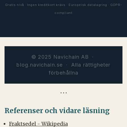
Gratis nivå · Ingen kreditkort krävs · Europeisk datalagring · GDPR-
compliant
© 2025 Navichain AB ·
blog.navichain.se · Alla rättigheter
förbehållna
Referenser och vidare läsning
Fraktsedel - Wikipedia