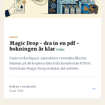
Magic Drop - dra in en pdf -
bokningen är klar
Public
Varje vecka lägger operatörer i svenska åkerier
timmar på att kopiera data från kundernas PDF:er.
Navichain Magic Drop avslutar det arbetet
permanent genom att låta AI läsa dokumenten och
skapa bokningen automatiskt.
Håkan Lundmark
sv
8 jun 2026