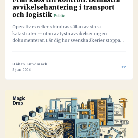
avvikelsehantering i transport
och logistik
Public
Operativ excellens hindras sällan av stora
katastrofer — utan av tysta avvikelser ingen
dokumenterar. Lär dig hur svenska åkerier stoppar
läckaget och vänder misstag till värdefull data med
hjälp av Navichains integrerade kvalitetsledning
direkt i arbetsflödet.
Håkan Lundmark
sv
8 jun 2026