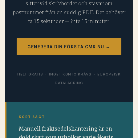
sitter vid skrivbordet och stavar om
postnummer från en suddig PDF. Det behöver
ta 15 sekunder — inte 15 minuter.
GENERERA DIN FÖRSTA CMR NU →
HELT GRATIS · INGET KONTO KRÄVS · EUROPEISK
DATALAGRING
KORT SAGT
Manuell fraktsedelshantering är en
dold skatt som urholkar varje åkeris