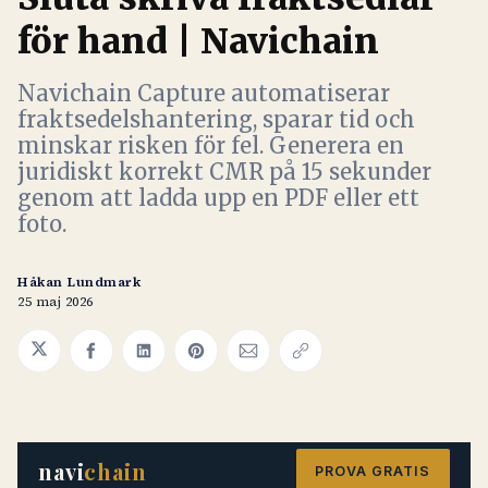
för hand | Navichain
Navichain Capture automatiserar
fraktsedelshantering, sparar tid och
minskar risken för fel. Generera en
juridiskt korrekt CMR på 15 sekunder
genom att ladda upp en PDF eller ett
foto.
Håkan Lundmark
25 maj 2026
Share on Twitter
Share on Facebook
Share on LinkedIn
Share on Pinterest
Share via Email
Copy link
navi
chain
PROVA GRATIS