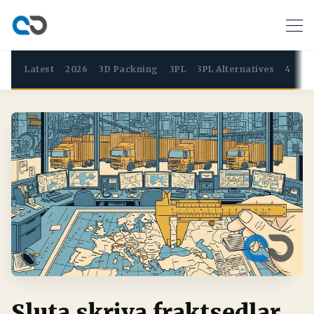
Latest
2026
3D Packning
3PL
3PL Alternatives
4PL
Sluta skriva fraktsedlar