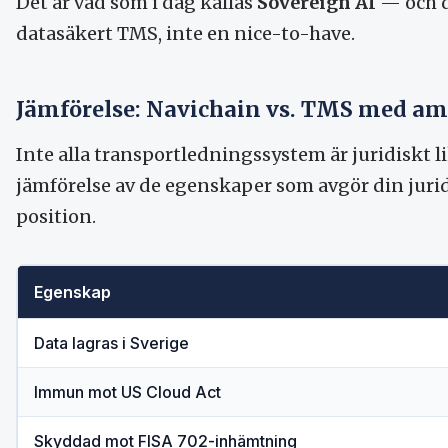
Det är vad som i dag kallas
Sovereign AI
— och d
datasäkert TMS, inte en nice-to-have.
Jämförelse: Navichain vs. TMS med a
Inte alla transportledningssystem är juridiskt l
jämförelse av de egenskaper som avgör din jur
position.
Egenskap
Data lagras i Sverige
Immun mot US Cloud Act
Skyddad mot FISA 702-inhämtning