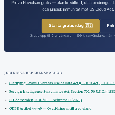
Prova Navichain gratis — utan kreditkort, utan bindningstid
och juridisk immunitet mot US Cloud Act. A
Starta gratis idag 🇸🇪
Bok
Gratis upp till 2 användare · 199 kr/användare/mån
JURIDISKA REFERENSKÄLLOR
Clarifying Lawful Overseas Use of Data Act (CLOUD Act), 18 U.S.C.
Foreign Intelligence Surveillance Act, Section 702, 50 U.S.C. § 188
EU-domstolen, C-311/18 — Schrems II (2020)
GDPR Artikel 44–49 — Överföringar till tredjeland