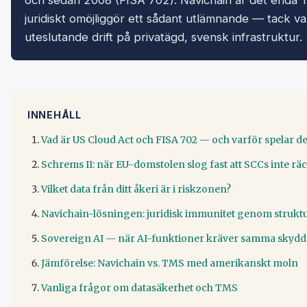
och sedan 2008 (FISA 702). Navichain är det end
juridiskt omöjliggör ett sådant utlämnande — tack 
uteslutande drift på privatägd, svensk infrastruktur.
INNEHÅLL
Vad är US Cloud Act och FISA 702 — och varför spelar de 
Schrems II: när EU-domstolen slog fast att SCCs inte rä
Vilket data från ditt åkeri är i riskzonen?
Navichain-lösningen: juridisk immunitet genom strukt
Sovereign AI — när AI-funktioner kräver samma skydd
Jämförelse: Navichain vs. TMS med amerikanskt moln
Vanliga frågor om datasäkerhet och TMS