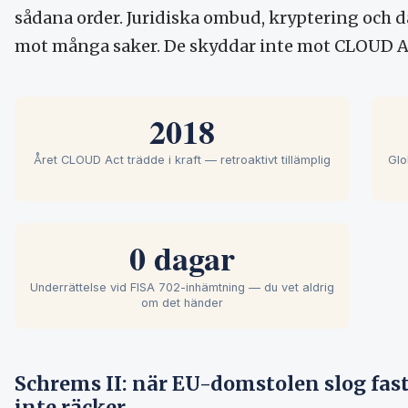
sådana order. Juridiska ombud, kryptering och 
mot många saker. De skyddar inte mot CLOUD Ac
2018
Året CLOUD Act trädde i kraft — retroaktivt tillämplig
Glo
0 dagar
Underrättelse vid FISA 702-inhämtning — du vet aldrig
om det händer
Schrems II: när EU-domstolen slog fas
inte räcker