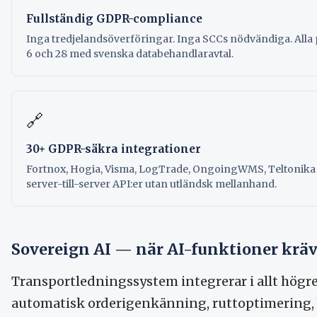
Fullständig GDPR-compliance
Inga tredjelandsöverföringar. Inga SCCs nödvändiga. Alla
6 och 28 med svenska databehandlaravtal.
🔗
30+ GDPR-säkra integrationer
Fortnox, Hogia, Visma, LogTrade, OngoingWMS, Teltonika oc
server-till-server API:er utan utländsk mellanhand.
Sovereign AI — när AI-funktioner kr
Transportledningssystem integrerar i allt högr
automatisk orderigenkänning, ruttoptimering,