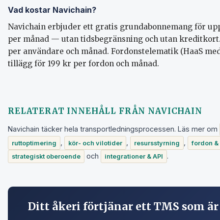
Vad kostar Navichain?
Navichain erbjuder ett gratis grundabonnemang för upp
per månad — utan tidsbegränsning och utan kreditkort
per användare och månad. Fordonstelematik (HaaS med 
tillägg för 199 kr per fordon och månad.
RELATERAT INNEHÅLL FRÅN NAVICHAIN
Navichain täcker hela transportledningsprocessen. Läs mer om
,
,
,
ruttoptimering
kör- och vilotider
resursstyrning
fordon &
och
.
strategiskt oberoende
integrationer & API
Ditt åkeri förtjänar ett TMS som är