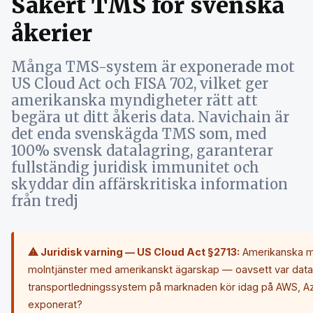
Säkert TMS för svenska
åkerier
Många TMS-system är exponerade mot
US Cloud Act och FISA 702, vilket ger
amerikanska myndigheter rätt att
begära ut ditt åkeris data. Navichain är
det enda svenskägda TMS som, med
100% svensk datalagring, garanterar
fullständig juridisk immunitet och
skyddar din affärskritiska information
från tredj
⚠ Juridisk varning — US Cloud Act §2713:
Amerikanska my
molntjänster med amerikanskt ägarskap — oavsett var datan 
transportledningssystem på marknaden kör idag på AWS, Azur
exponerat?