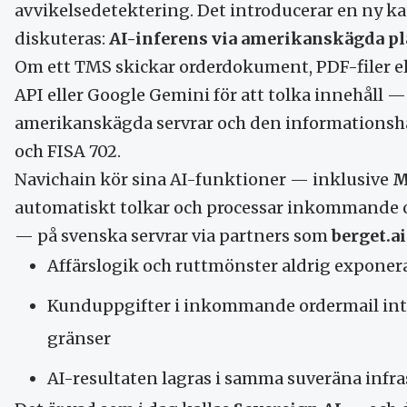
avvikelsedetektering. Det introducerar en ny ka
diskuteras:
AI-inferens via amerikanskägda p
Om ett TMS skickar orderdokument, PDF-filer ell
API eller Google Gemini för att tolka innehåll 
amerikanskägda servrar och den informationsh
och FISA 702.
Navichain kör sina AI-funktioner — inklusive
M
automatiskt tolkar och processar inkommande or
— på svenska servrar via partners som
berget.ai
Affärslogik och ruttmönster aldrig expone
Kunduppgifter i inkommande ordermail inte
gränser
AI-resultaten lagras i samma suveräna infr