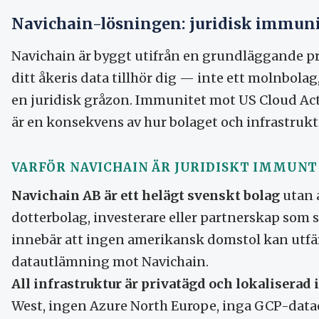
Navichain-lösningen: juridisk immun
Navichain är byggt utifrån en grundläggande p
ditt åkeris data tillhör dig — inte ett molnbola
en juridisk gråzon. Immunitet mot US Cloud Act 
är en konsekvens av hur bolaget och infrastrukt
VARFÖR NAVICHAIN ÄR JURIDISKT IMMUNT
Navichain AB är ett helägt svenskt bolag
utan 
dotterbolag, investerare eller partnerskap som 
innebär att ingen amerikansk domstol kan utfär
datautlämning mot Navichain.
All infrastruktur är privatägd och lokaliserad i
West, ingen Azure North Europe, inga GCP-datace