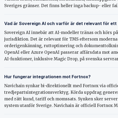
Sveriges gränser. Det finns heller inga backup- eller fa
Vad är Sovereign AI och varför är det relevant för et
Sovereign AI innebär att AI-modeller tränas och körs på
jurisdiktion. Det är relevant för TMS eftersom moderna
orderigenkänning, ruttoptimering och dokumenttolknin
OpenAI eller Azure OpenAI passerar affärsdata mot am
AI-funktioner, inklusive Magic Drop, på svenska servrar
Hur fungerar integrationen mot Fortnox?
Navichain synkar bi-direktionellt med Fortnox via offici
tredjepartsintegrationsverktyg. Körda uppdrag generer
med rätt kund, tariff och momssats. Synken sker server
system utanför Sverige. Navichain är officiell Fortnox 