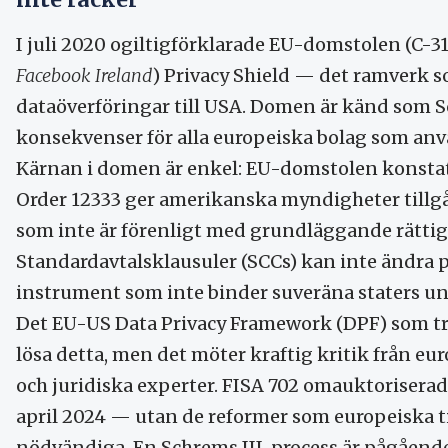
I juli 2020 ogiltigförklarade EU-domstolen (C-31
Facebook Ireland
) Privacy Shield — det ramverk 
dataöverföringar till USA. Domen är känd som S
konsekvenser för alla europeiska bolag som an
Kärnan i domen är enkel: EU-domstolen konstat
Order 12333 ger amerikanska myndigheter tillgån
som inte är förenligt med grundläggande rättig
Standardavtalsklausuler (SCCs) kan inte ändra 
instrument som inte binder suveräna staters u
Det EU-US Data Privacy Framework (DPF) som träd
lösa detta, men det möter kraftig kritik från 
och juridiska experter. FISA 702 omauktorisera
april 2024 — utan de reformer som europeiska 
nödvändiga. En Schrems III-process är pågående