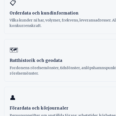
📋
Orderdata och kundinformation
Vilka kunder ni har, volymer, frekvens, leveransadresser. Al
konkurrenskraft.
🗺
Rutthistorik och geodata
Fordonens rörelsemönster, tidsfönster, anlöpshamnspunkt
rörelsemönster.
👤
Förardata och körjournaler
Personuppgifter om anställda förare: arbetstider, körbe