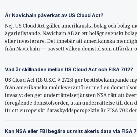
Är Navichain påverkat av US Cloud Act?
Nej. US Cloud Act gäller amerikanska bolag och bolag
ägarinflytande. Navichain AB är ett helägt svenskt bol
eller investerare. Det innebär att amerikanska myndigh
från Navichain — oavsett vilken domstol som utfärdar 
Vad är skillnaden mellan US Cloud Act och FISA 702?
US Cloud Act (18 U.S.C. § 2713) ger brottsbekämpande my
från amerikanska molnleverantörer med en domstolsorde
invasiv: den ger underrättelsetjänsten NSA rätt att öve
föregående domstolsorder, utan underrättelse till den d
Ur ett europeiskt dataskyddsperspektiv är FISA 702 den 
Kan NSA eller FBI begära ut mitt åkeris data via FISA 