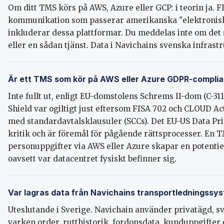
Om ditt TMS körs på AWS, Azure eller GCP: i teorin ja. F
kommunikation som passerar amerikanska "elektronisk
inkluderar dessa plattformar. Du meddelas inte om det 
eller en sådan tjänst. Data i Navichains svenska infrast
Är ett TMS som kör på AWS eller Azure GDPR-complia
Inte fullt ut, enligt EU-domstolens Schrems II-dom (C-311
Shield var ogiltigt just eftersom FISA 702 och CLOUD Act
med standardavtalsklausuler (SCCs). Det EU-US Data Pr
kritik och är föremål för pågående rättsprocesser. En 
personuppgifter via AWS eller Azure skapar en potentie
oavsett var datacentret fysiskt befinner sig.
Var lagras data från Navichains transportledningssy
Uteslutande i Sverige. Navichain använder privatägd, s
varken order, rutthistorik, fordonsdata, kunduppgifter